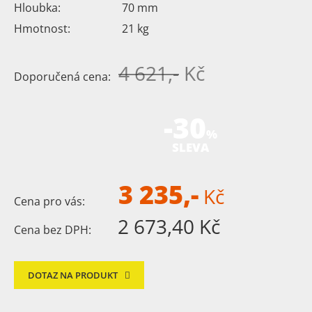
Hloubka:
70
mm
Hmotnost:
21
kg
4 621,-
Kč
Doporučená cena:
-30
%
SLEVA
3 235,-
Kč
Cena pro vás:
2 673,40 Kč
Cena bez DPH:
DOTAZ NA PRODUKT