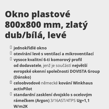
Okno plastové
800x800 mm, zlatý
dub/bílá, levé
jednokřídlé okno
otevírání levé s ventilací a mikroventilací
vysoce
kvalitní
6-ti
komorový
profil
od dodavatele
, jenž je součástí
největší
evropské okenní společnosti DOVISTA Group
(Dánsko)
celoobvodové
německé
kování
Winkhaus
activPilot
standardní zasklení dvojsklo s ocelovým
rámečkem (Argon)
3/16AST/4TPS
Ug=1,1
W/m2K