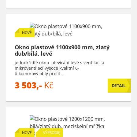
NOVÉ
Okno plastové 1100x900 mm, zlatý
dub/bílá, levé
jednokřídlé okno otevírání levé s ventilací a
mikroventilací vysoce kvalitní 6-
ti komorový oblý profil …
3 503,-
Kč
DETAIL
NOVÉ
VÝPRODEJ