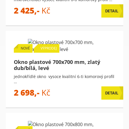
2 425,-
Kč
DETAIL
NOVÉ
VÝPRODEJ
Okno plastové 700x700 mm, zlatý
dub/bílá, levé
jednokřídlé okno vysoce kvalitní 6-ti komorový profil
…
2 698,-
Kč
DETAIL