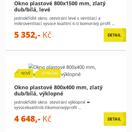
Okno plastové 800x1500 mm, zlatý
dub/bílá, levé
jednokřídlé okno otevírání levé s ventilací a
mikroventilací vysoce kvalitní 6-ti komorový profil …
5 352,-
Kč
DETAIL
NOVÉ
VÝPRODEJ
Okno plastové 800x400 mm, zlatý
dub/bílá, výklopné
jednokřídlé okno otevírání výklopné ⬅️
vysocekvalitní6-tikomorovýprofil …
4 648,-
Kč
DETAIL