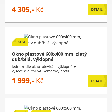
4 305,-
Kč
DETAIL
NOVÉ
Okno plastové 600x400 mm, zlatý
dub/bílá, výklopné
jednokřídlé okno otevírání výklopné ⬅️
vysoce kvalitní 6-ti komorový profil …
1 999,-
Kč
DETAIL