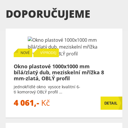
DOPORUČUJEME
NOVÉ
VÝPRODEJ
Okno plastové 1000x1000 mm
bílá/zlatý dub, meziskelní mřížka 8
mm-zlatá, OBLÝ profil
jednokřídlé okno vysoce kvalitní 6-
ti komorový OBLÝ profil …
4 061,-
Kč
DETAIL