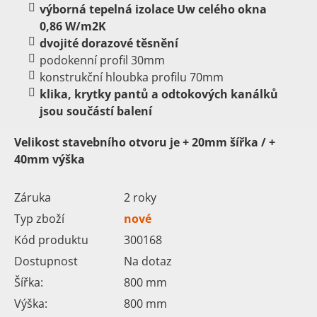
výborná tepelná izolace Uw celého okna
0,86 W/m2K
dvojité dorazové těsnění
podokenní profil 30mm
konstrukční hloubka profilu 70mm
klika, krytky pantů a odtokových kanálků
jsou součástí balení
Velikost stavebního otvoru je
+ 20mm šířka /
+
40mm výška
Záruka
2 roky
Typ zboží
nové
Kód produktu
300168
Dostupnost
Na dotaz
Šířka:
800
mm
Výška:
800
mm