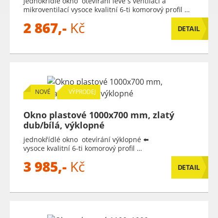
jednokřídlé okno otevírání levé s ventilací a
mikroventilací vysoce kvalitní 6-ti komorový profil …
2 867,-
Kč
DETAIL
NOVÉ
VÝPRODEJ
Okno plastové 1000x700 mm, zlatý
dub/bílá, výklopné
jednokřídlé okno otevírání výklopné ⬅️
vysoce kvalitní 6-ti komorový profil …
3 985,-
Kč
DETAIL