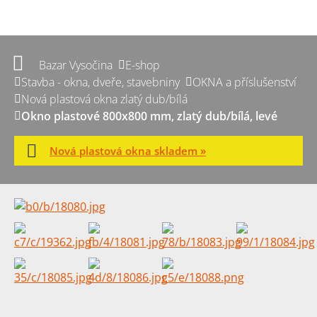
Bazar Vysočina
E-shop
Stavba - okna, dveře, stavebniny
OKNA a příslušenství
Nová plastová okna zlatý dub/bílá
Okno plastové 800x800 mm, zlatý dub/bílá, levé
Nová plastová okna skladem »