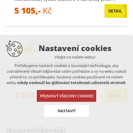
5 105,-
Kč
DETAIL
Nastavení cookies
NOVÉ
Vítejte na našem webu!
Okno plastové 900x800 mm, zlatý
Potřebujeme nastavit cookies a související technologie, aby
dub/bílá, levé
zobrazovaný obsah odpovídal vašim potřebám a vy na webu nalezli
přesně to, co potřebujete. Soubory cookies používané na našem
jednokřídlé okno otevírání levé s ventilací a
webu
nikdy neslouží ke zjišťování totožnosti uživatelů stránek
.
mikroventilací vysoce kvalitní 6-ti komorový profil …
4 501,-
Kč
DETAIL
PŘIJMOUT VŠECHNY COOKIES
NASTAVIT
Nejprohlíženější
Technická cookies