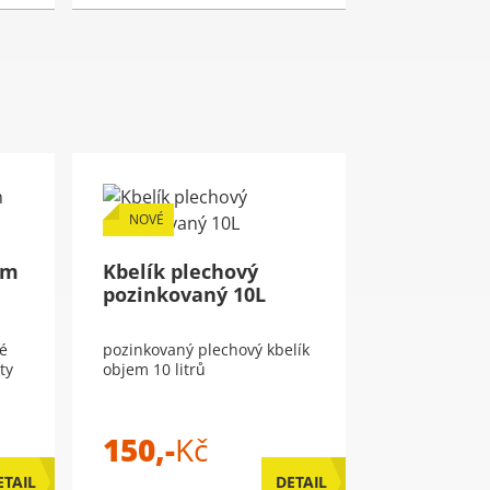
NOVÉ
mm
Kbelík plechový
pozinkovaný 10L
é
pozinkovaný plechový kbelík
ty
objem 10 litrů
150,-
Kč
ETAIL
DETAIL