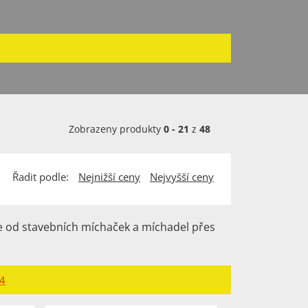
Zobrazeny produkty
0
-
21
z
48
Řadit podle:
Nejnižší ceny
Nejvyšší ceny
e od stavebních míchaček a míchadel přes
4