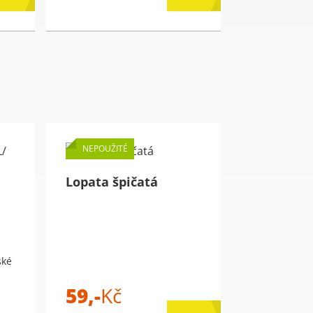
NEPOUŽITÉ
Lopata špičatá
ské
59,-
Kč