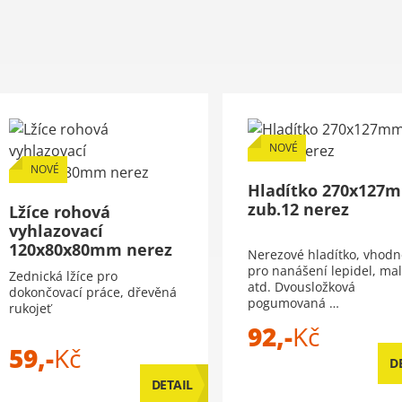
NOVÉ
NOVÉ
Hladítko 270x127
zub.12 nerez
Lžíce rohová
vyhlazovací
120x80x80mm nerez
Nerezové hladítko, vhodn
pro nanášení lepidel, mal
Zednická lžíce pro
atd. Dvousložková
dokončovací práce, dřevěná
pogumovaná …
rukojeť
92,-
Kč
59,-
Kč
D
DETAIL