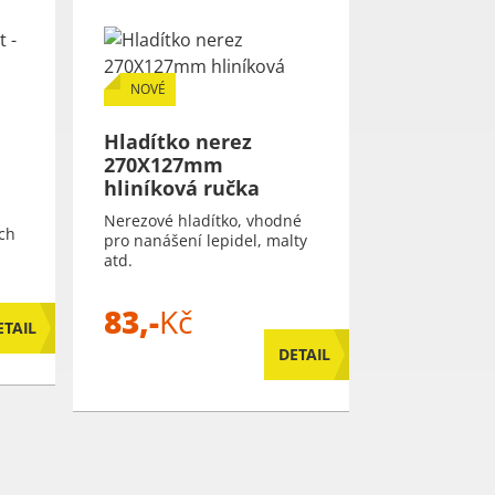
NOVÉ
Hladítko nerez
270X127mm
hliníková ručka
Nerezové hladítko, vhodné
ých
pro nanášení lepidel, malty
atd.
83,-
Kč
ETAIL
DETAIL