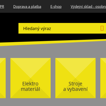
DPR
Doprava a platba
E-shop
Výdejní sklad - osobn
Elektro
Stroje
materiál
a vybavení