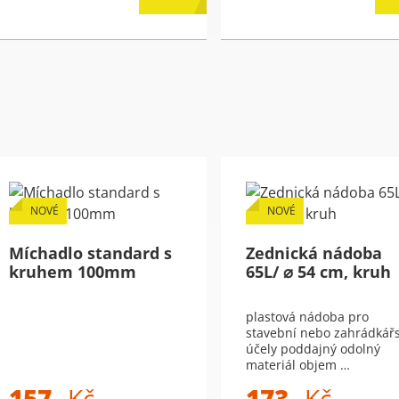
NOVÉ
NOVÉ
Míchadlo standard s
Zednická nádoba
kruhem 100mm
65L/ ⌀ 54 cm, kruh
plastová nádoba pro
stavební nebo zahrádkář
účely poddajný odolný
materiál objem …
157,-
Kč
173,-
Kč