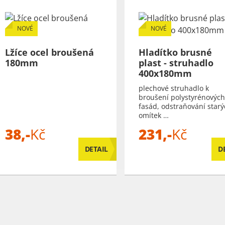
NOVÉ
NOVÉ
Lžíce ocel broušená
Hladítko brusné
180mm
plast - struhadlo
400x180mm
plechové struhadlo k
broušení polystyrénových
fasád, odstraňování star
omítek …
38,-
Kč
231,-
Kč
DETAIL
D