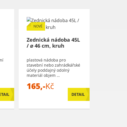
NOVÉ
Zednická nádoba 45L
/ ⌀ 46 cm, kruh
ní
plastová nádoba pro
stavební nebo zahrádkářské
účely poddajný odolný
materiál objem …
165,-
Kč
ETAIL
DETAIL