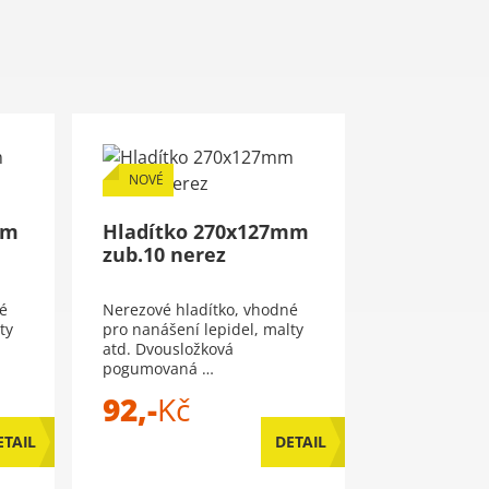
NOVÉ
mm
Hladítko 270x127mm
zub.10 nerez
é
Nerezové hladítko, vhodné
ty
pro nanášení lepidel, malty
atd. Dvousložková
pogumovaná …
92,-
Kč
ETAIL
DETAIL