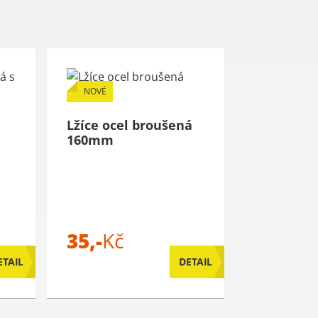
NOVÉ
Lžíce ocel broušená
160mm
35,-
Kč
ETAIL
DETAIL