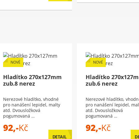
NOVÉ
NOVÉ
Hladítko 270x127mm
Hladítko 270x127
zub.8 nerez
zub.6 nerez
Nerezové hladítko, vhodné
Nerezové hladítko, vhodn
pro nanášení lepidel, malty
pro nanášení lepidel, mal
atd. Dvousložková
atd. Dvousložková
pogumovaná …
pogumovaná …
92,-
Kč
92,-
Kč
DETAIL
D