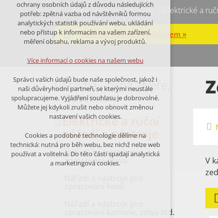
Technická cookies
ochrany osobních údajů z důvodu následujících
Bazar Vysočina
E-shop
Elektrické a ruč
nutná pro provozování webu
potřeb: zpětná vazba od návštěvníků formou
udržení kontextu stránek (session):
analytických statistik používání webu, ukládání
případná přihlášení, volby jazyka, apod.
nebo přístup k informacím na vašem zařízení,
Nová plastová okna skladem »
měření obsahu, reklama a vývoj produktů.
Volitelná cookies
analytická pro anonymizované
Více informací o cookies na našem webu
vyhodnocení návštěvnosti
marketingová cookies (Google,Facebook)
Z
Správci vašich údajů bude naše společnost, jakož i
Stavba - okna, dveře,
naši důvěryhodní partneři, se kterými neustále
Více informací o cookies na našem webu
stavebniny
spolupracujeme. Vyjádření souhlasu je dobrovolné.
Můžete jej kdykoli zrušit nebo obnovit změnou
nastavení vašich cookies.
Elektrické a ruční
PŘIJMOUT VŠECHNY COOKIES
nářadí a nástroje
Cookies a podobné technologie dělíme na
technická: nutná pro běh webu, bez nichž nelze web
Nářadí a nástroje pro
ODMÍTNOUT VŠE
používat a volitelná. Do této části spadají analytická
zpracování dřeva
V k
a marketingová cookies.
zed
Nářadí a nástroje pro
zpracování kovů
Nářadí a nástroje pro
zpracování kamene, zdiva atd.