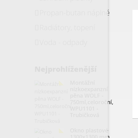
Propan-butan náplně
Radiátory, topení
Voda - odpady
Nejprohlíženější
Montážní
nízkoexpanzní
pěna WOLF -
750ml,celoroční,
WPU1101 -
Trubičková
Okno plastové
1300x1300 mm,