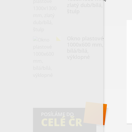
zlatý dub/bílá,
štulp
Okno plastové
1000x600 mm,
bílá/bílá,
výklopné
POSÍLÁME DO
CELÉ ČR