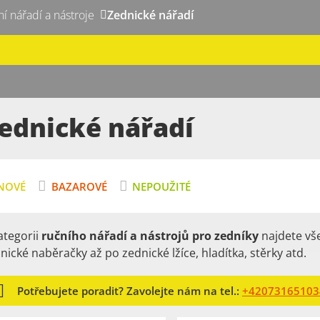
ní nářadí a nástroje
Zednické nářadí
ednické nářadí
NOVÉ
BAZAROVÉ
NEPOUŽITÉ
ategorii
ručního nářadí a nástrojů pro zedníky
najdete vš
nické naběračky až po zednické lžíce, hladítka, stěrky atd.
Potřebujete poradit? Zavolejte nám na tel.:
+42073165103