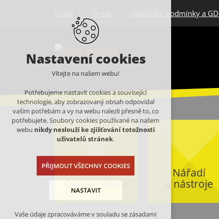
Úvod
O nás
Obchodní podmínky a G
Nastavení cookies
Vítejte na našem webu!
Potřebujeme nastavit cookies a související
technologie, aby zobrazovaný obsah odpovídal
vašim potřebám a vy na webu nalezli přesně to, co
potřebujete. Soubory cookies používané na našem
webu
nikdy neslouží ke zjišťování totožnosti
uživatelů stránek
.
PŘIJMOUT VŠECHNY COOKIES
Nářadí
Okna a dveře
a nástroje
NASTAVIT
Vaše údaje zpracováváme v souladu se zásadami