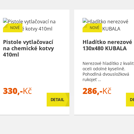
NOVÉ
NOVÉ
Pistole vytlačovací
Hladítko nerezové
na chemické kotvy
130x480 KUBALA
410ml
Nerezové hladítko z kvalit
oceli odolné kyselině.
Pohodlná dvousložková
rukojeť …
330,-
Kč
286,-
Kč
DETAIL
D