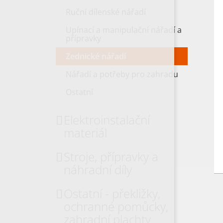
Ruční dílenské nářadí
Upínací a manipulační nářadí a
přípravky
Zednické nářadí
Nářadí a potřeby pro zahradu
Ostatní
Elektroinstalační
materiál
Stroje, přípravky a
náhradní díly
Ostatní - překližky,
ochranné pomůcky,
zahradní plachty