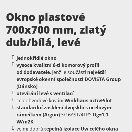
Okno plastové
700x700 mm, zlatý
dub/bílá, levé
jednokřídlé okno
vysoce
kvalitní
6-ti
komorový
profil
od dodavatele
, jenž je součástí
největší
evropské okenní společnosti DOVISTA Group
(Dánsko)
otevírání levé s ventilací
celoobvodové kování
Winkhaus activPilot
standardní zasklení dvojsklo s ocelovým
rámečkem (Argon)
3/16AST/4TPS
Ug=1,1
W/m2K
velmi dobrá
tepelná izolace Uw celého okna