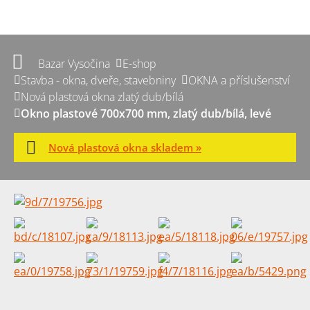
Bazar Vysočina
E-shop
Stavba - okna, dveře, stavebniny
OKNA a příslušenství
Nová plastová okna zlatý dub/bílá
Okno plastové 700x700 mm, zlatý dub/bílá, levé
Nová plastová okna skladem »