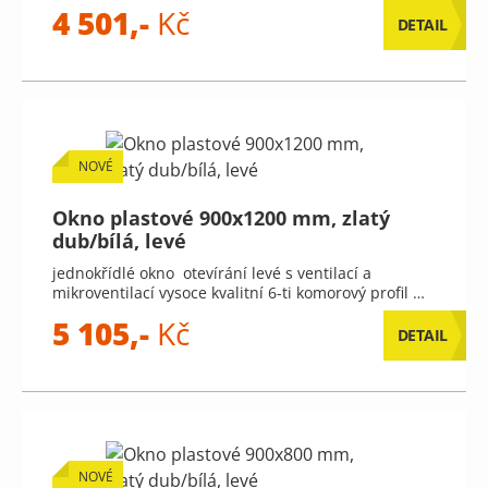
4 501,-
Kč
DETAIL
NOVÉ
Okno plastové 900x1200 mm, zlatý
dub/bílá, levé
jednokřídlé okno otevírání levé s ventilací a
mikroventilací vysoce kvalitní 6-ti komorový profil …
5 105,-
Kč
DETAIL
NOVÉ