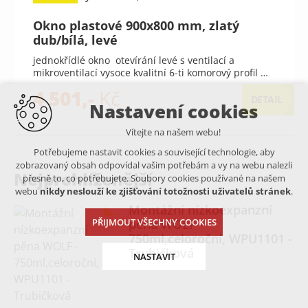
Okno plastové 900x800 mm, zlatý
dub/bílá, levé
jednokřídlé okno otevírání levé s ventilací a
mikroventilací vysoce kvalitní 6-ti komorový profil …
4 501,-
Kč
DETAIL
Nastavení cookies
Vítejte na našem webu!
Potřebujeme nastavit cookies a související technologie, aby
zobrazovaný obsah odpovídal vašim potřebám a vy na webu nalezli
Nejprohlíženější
přesně to, co potřebujete. Soubory cookies používané na našem
webu
nikdy neslouží ke zjišťování totožnosti uživatelů stránek
.
Montážní nízkoexpanzní
PŘIJMOUT VŠECHNY COOKIES
pěna WOLF -
750ml,celoroční, WPU1101 -
Trubičková
NASTAVIT
Technická cookies