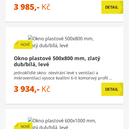
3 985,-
Kč
DETAIL
NOVÉ
Okno plastové 500x800 mm, zlatý
dub/bílá, levé
jednokřídlé okno otevírání levé s ventilací a
mikroventilací vysoce kvalitní 6-ti komorový profil …
3 934,-
Kč
DETAIL
NOVÉ