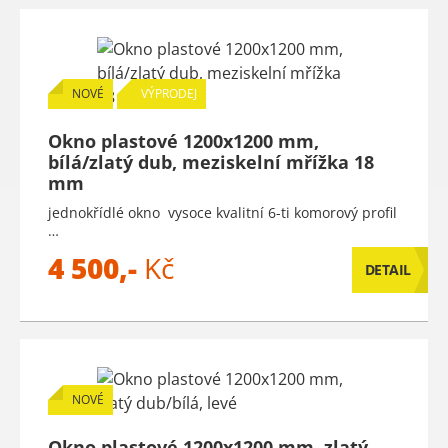
NOVÉ
VÝPRODEJ
Okno plastové 1200x1200 mm,
bílá/zlatý dub, meziskelní mřížka 18
mm
jednokřídlé okno vysoce kvalitní 6-ti komorový profil
…
4 500,-
Kč
DETAIL
NOVÉ
Okno plastové 1200x1200 mm, zlatý