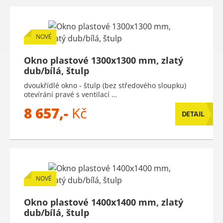
NOVÉ
Okno plastové 1300x1300 mm, zlatý
dub/bílá, štulp
dvoukřídlé okno - štulp (bez středového sloupku)
otevírání pravé s ventilací …
8 657,-
Kč
DETAIL
NOVÉ
Okno plastové 1400x1400 mm, zlatý
dub/bílá, štulp