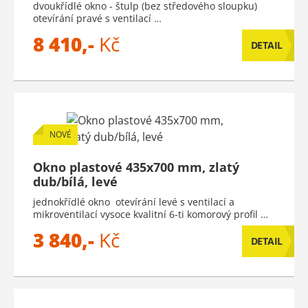
dvoukřídlé okno - štulp (bez středového sloupku)
otevírání pravé s ventilací …
8 410,-
Kč
DETAIL
NOVÉ
Okno plastové 435x700 mm, zlatý
dub/bílá, levé
jednokřídlé okno otevírání levé s ventilací a
mikroventilací vysoce kvalitní 6-ti komorový profil …
3 840,-
Kč
DETAIL