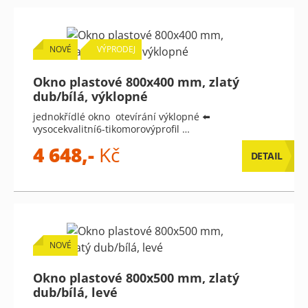
NOVÉ
VÝPRODEJ
Okno plastové 800x400 mm, zlatý
dub/bílá, výklopné
jednokřídlé okno otevírání výklopné ⬅️
vysocekvalitní6-tikomorovýprofil …
4 648,-
Kč
DETAIL
NOVÉ
Okno plastové 800x500 mm, zlatý
dub/bílá, levé