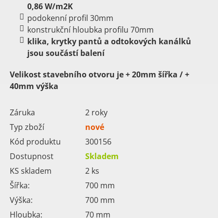
0,86 W/m2K
podokenní profil 30mm
konstrukční hloubka profilu 70mm
klika, krytky pantů a odtokových kanálků
jsou součástí balení
Velikost stavebního otvoru je + 20mm šířka / +
40mm výška
Záruka
2 roky
Typ zboží
nové
Kód produktu
300156
Dostupnost
Skladem
KS skladem
2
ks
Šířka:
700
mm
Výška:
700
mm
Hloubka:
70
mm