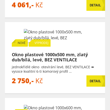
4 061,-
Kč
DETAIL
NOVÉ
VÝPRODEJ
Okno plastové 1000x500 mm, zlatý
dub/bílá, levé, BEZ VENTILACE
jednokřídlé okno otevírání levé, BEZ VENTILACE ⬅️
vysoce kvalitní 6-ti komorový profil …
2 750,-
Kč
DETAIL