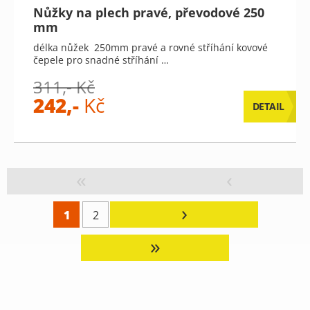
Nůžky na plech pravé, převodové 250
mm
délka nůžek 250mm pravé a rovné stříhání kovové
čepele pro snadné stříhání …
311,- Kč
242,-
Kč
DETAIL
«
‹
›
1
2
»