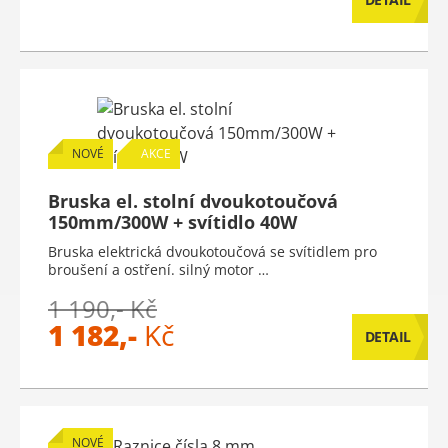
NOVÉ
AKCE
Bruska el. stolní dvoukotoučová
150mm/300W + svítidlo 40W
Bruska elektrická dvoukotoučová se svítidlem pro
broušení a ostření. silný motor …
1 190,- Kč
1 182,-
Kč
DETAIL
NOVÉ