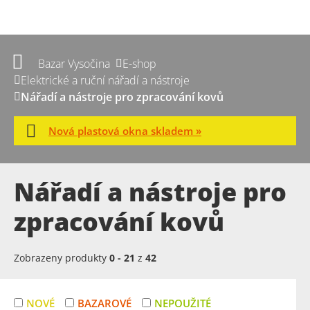
Bazar Vysočina
E-shop
Elektrické a ruční nářadí a nástroje
Nářadí a nástroje pro zpracování kovů
Nová plastová okna skladem »
Nářadí a nástroje pro
zpracování kovů
Zobrazeny produkty
0
-
21
z
42
NOVÉ
BAZAROVÉ
NEPOUŽITÉ