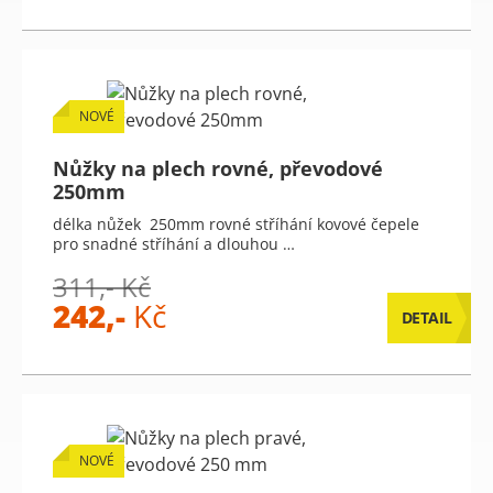
NOVÉ
Nůžky na plech rovné, převodové
250mm
délka nůžek 250mm rovné stříhání kovové čepele
pro snadné stříhání a dlouhou …
311,- Kč
242,-
Kč
DETAIL
NOVÉ