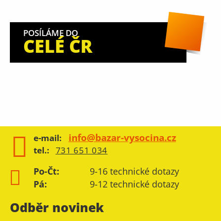
POSÍLÁME DO
CELÉ ČR
info@bazar-vysocina.cz
e-mail:
tel.:
731 651 034
Po-Čt:
9-16 technické dotazy
Pá:
9-12 technické dotazy
Odběr novinek