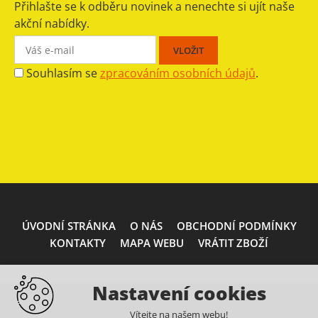
Přihlašte se k odběru novinek a nenechte si ujít naše
akční nabídky.
Souhlasím se
zpracováním osobních údajů
.
ÚVODNÍ STRÁNKA
O NÁS
OBCHODNÍ PODMÍNKY
KONTAKTY
MAPA WEBU
VRÁTIT ZBOŽÍ
Nastavení cookies
Vítejte na našem webu!