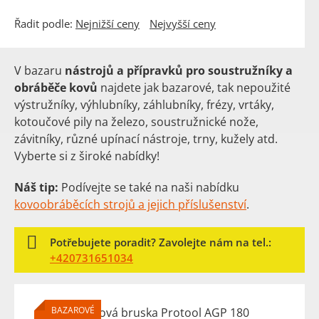
Řadit podle:
Nejnižší ceny
Nejvyšší ceny
V bazaru
nástrojů a přípravků pro soustružníky a
obráběče kovů
najdete jak bazarové, tak nepoužité
výstružníky, výhlubníky, záhlubníky, frézy, vrtáky,
kotoučové pily na železo, soustružnické nože,
závitníky, různé upínací nástroje, trny, kužely atd.
Vyberte si z široké nabídky!
Náš tip:
Podívejte se také na naši nabídku
kovoobráběcích strojů a jejich příslušenství
.
Potřebujete poradit? Zavolejte nám na tel.:
+420731651034
BAZAROVÉ