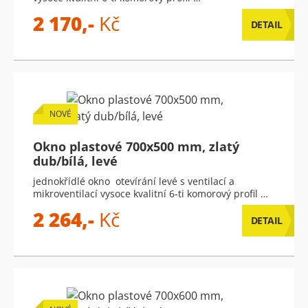
2 170,-
Kč
DETAIL
NOVÉ
Okno plastové 700x500 mm, zlatý
dub/bílá, levé
jednokřídlé okno otevírání levé s ventilací a
mikroventilací vysoce kvalitní 6-ti komorový profil …
2 264,-
Kč
DETAIL