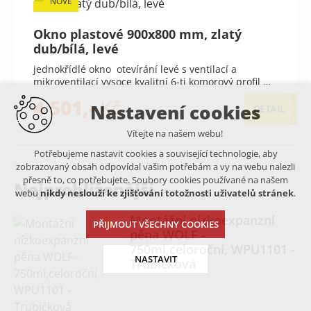
NOVÉ
Okno plastové 900x800 mm, zlatý
dub/bílá, levé
jednokřídlé okno otevírání levé s ventilací a
mikroventilací vysoce kvalitní 6-ti komorový profil …
4 501,-
Kč
Nastavení cookies
DETAIL
Vítejte na našem webu!
Potřebujeme nastavit cookies a související technologie, aby
zobrazovaný obsah odpovídal vašim potřebám a vy na webu nalezli
přesně to, co potřebujete. Soubory cookies používané na našem
Nejprohlíženější
webu
nikdy neslouží ke zjišťování totožnosti uživatelů stránek
.
Montážní nízkoexpanzní
PŘIJMOUT VŠECHNY COOKIES
pěna WOLF -
750ml,celoroční, WPU1101 -
NASTAVIT
Trubičková
Technická cookies