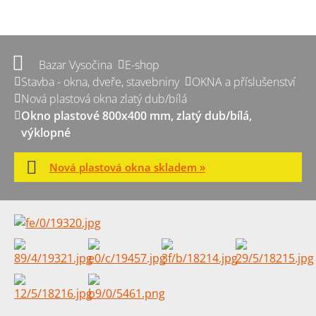
Bazar Vysočina
E-shop
Stavba - okna, dveře, stavebniny
OKNA a příslušenství
Nová plastová okna zlatý dub/bílá
Okno plastové 800x400 mm, zlatý dub/bílá,
výklopné
Nová plastová okna skladem »