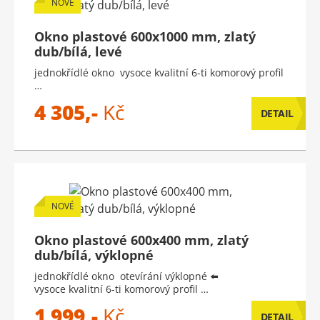
NOVÉ
Okno plastové 600x1000 mm, zlatý
dub/bílá, levé
jednokřídlé okno vysoce kvalitní 6-ti komorový profil
…
4 305,-
Kč
DETAIL
NOVÉ
Okno plastové 600x400 mm, zlatý
dub/bílá, výklopné
jednokřídlé okno otevírání výklopné ⬅️
vysoce kvalitní 6-ti komorový profil …
1 999,-
Kč
DETAIL