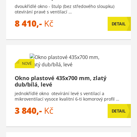
dvoukřídlé okno - štulp (bez středového sloupku)
otevírání pravé s ventilací …
8 410,-
Kč
DETAIL
NOVÉ
Okno plastové 435x700 mm, zlatý
dub/bílá, levé
jednokřídlé okno otevírání levé s ventilací a
mikroventilací vysoce kvalitní 6-ti komorový profil …
3 840,-
Kč
DETAIL