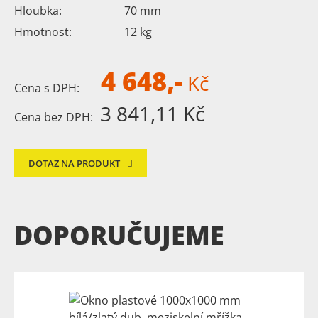
Hloubka:
70
mm
Hmotnost:
12
kg
4 648,-
Kč
Cena s DPH:
3 841,11 Kč
Cena bez DPH:
DOTAZ NA PRODUKT
DOPORUČUJEME