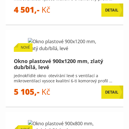
4 501,-
Kč
DETAIL
NOVÉ
Okno plastové 900x1200 mm, zlatý
dub/bílá, levé
jednokřídlé okno otevírání levé s ventilací a
mikroventilací vysoce kvalitní 6-ti komorový profil …
5 105,-
Kč
DETAIL