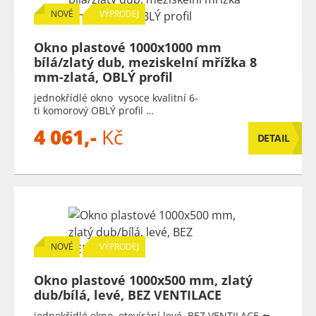
NOVÉ
VÝPRODEJ
Okno plastové 1000x1000 mm
bílá/zlatý dub, meziskelní mřížka 8
mm-zlatá, OBLÝ profil
jednokřídlé okno vysoce kvalitní 6-
ti komorový OBLÝ profil …
4 061,-
Kč
DETAIL
NOVÉ
VÝPRODEJ
Okno plastové 1000x500 mm, zlatý
dub/bílá, levé, BEZ VENTILACE
jednokřídlé okno otevírání levé, BEZ VENTILACE ⬅️