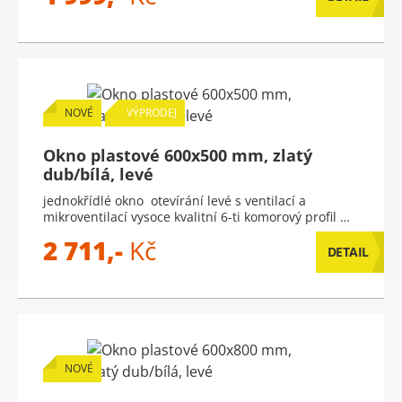
NOVÉ
VÝPRODEJ
Okno plastové 600x500 mm, zlatý
dub/bílá, levé
jednokřídlé okno otevírání levé s ventilací a
mikroventilací vysoce kvalitní 6-ti komorový profil …
2 711,-
Kč
DETAIL
NOVÉ