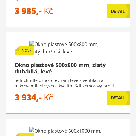
3 985,-
Kč
DETAIL
NOVÉ
Okno plastové 500x800 mm, zlatý
dub/bílá, levé
jednokřídlé okno otevírání levé s ventilací a
mikroventilací vysoce kvalitní 6-ti komorový profil …
3 934,-
Kč
DETAIL