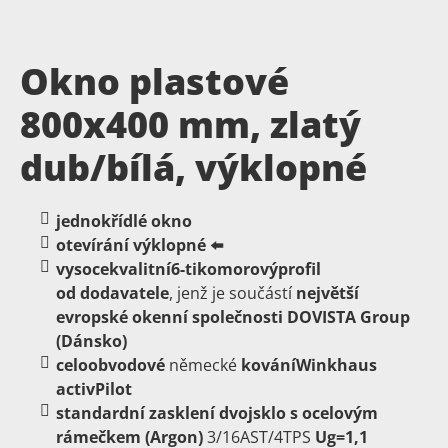
Okno plastové
800x400 mm, zlatý
dub/bílá, výklopné
jednokřídlé okno
otevírání výklopné
⬅️
vysoce
kvalitní
6-ti
komorový
profil
od dodavatele
, jenž je součástí
největší
evropské okenní společnosti DOVISTA Group
(Dánsko)
celoobvodové
německé
kování
Winkhaus
activPilot
standardní zasklení dvojsklo s ocelovým
rámečkem (Argon)
3/16AST/4TPS
Ug=1,1