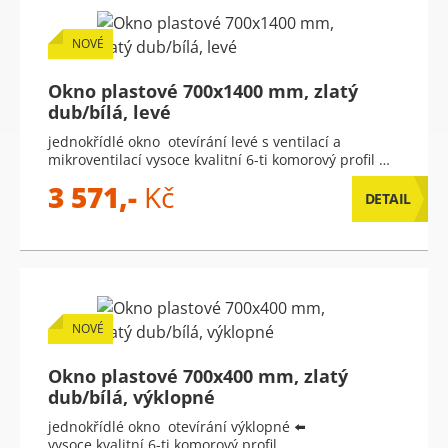
NOVÉ
Okno plastové 700x1400 mm, zlatý
dub/bílá, levé
jednokřídlé okno otevírání levé s ventilací a
mikroventilací vysoce kvalitní 6-ti komorový profil …
3 571,-
Kč
DETAIL
NOVÉ
Okno plastové 700x400 mm, zlatý
dub/bílá, výklopné
jednokřídlé okno otevírání výklopné ⬅️
vysoce kvalitní 6-ti komorový profil …