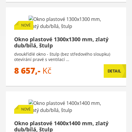
NOVÉ
Okno plastové 1300x1300 mm, zlatý
dub/bílá, štulp
dvoukřídlé okno - štulp (bez středového sloupku)
otevírání pravé s ventilací …
8 657,-
Kč
DETAIL
NOVÉ
Okno plastové 1400x1400 mm, zlatý
dub/bílá, štulp