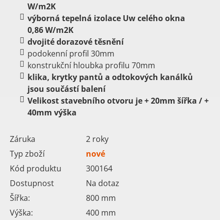
W/m2K
výborná tepelná izolace Uw celého okna
0,86 W/m2K
dvojité dorazové těsnění
podokenní profil 30mm
konstrukční hloubka profilu 70mm
klika, krytky pantů a odtokových kanálků
jsou součástí balení
Velikost stavebního otvoru je
+ 20mm šířka /
+
40mm výška
Záruka
2 roky
Typ zboží
nové
Kód produktu
300164
Dostupnost
Na dotaz
Šířka:
800
mm
Výška:
400
mm