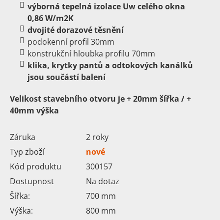
výborná tepelná izolace Uw celého okna
0,86 W/m2K
dvojité dorazové těsnění
podokenní profil 30mm
konstrukční hloubka profilu 70mm
klika, krytky pantů a odtokových kanálků
jsou součástí balení
Velikost stavebního otvoru je
+ 20mm šířka /
+
40mm výška
Záruka
2 roky
Typ zboží
nové
Kód produktu
300157
Dostupnost
Na dotaz
Šířka:
700
mm
Výška:
800
mm