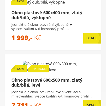
NOVÉ
Okno plastové 600x400 mm, zlatý
dub/bílá, výklopné
jednokřídlé okno otevírání výklopné ⬅️
vysoce kvalitní 6-ti komorový profil …
1 999,-
Kč
DETAIL
NOVÉ
VÝPRODEJ
Okno plastové 600x500 mm, zlatý
dub/bílá, levé
jednokřídlé okno otevírání levé s ventilací a
mikroventilací vysoce kvalitní 6-ti komorový profil …
2 711,-
Kč
DETAIL