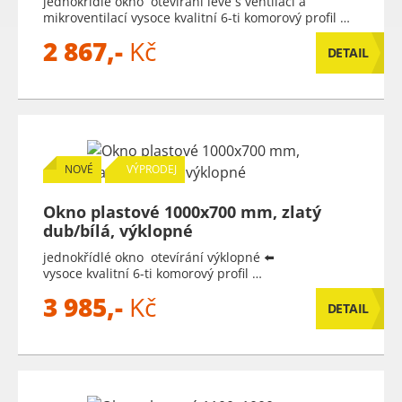
jednokřídlé okno otevírání levé s ventilací a
mikroventilací vysoce kvalitní 6-ti komorový profil …
2 867,-
Kč
DETAIL
NOVÉ
VÝPRODEJ
Okno plastové 1000x700 mm, zlatý
dub/bílá, výklopné
jednokřídlé okno otevírání výklopné ⬅️
vysoce kvalitní 6-ti komorový profil …
3 985,-
Kč
DETAIL