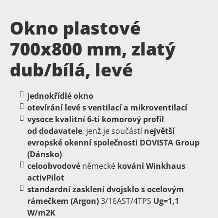
Okno plastové
700x800 mm, zlatý
dub/bílá, levé
jednokřídlé okno
otevírání levé s ventilací a mikroventilací
vysoce
kvalitní
6-ti
komorový
profil
od dodavatele
, jenž je součástí
největší
evropské okenní společnosti DOVISTA Group
(Dánsko)
celoobvodové
německé
kování
Winkhaus
activPilot
standardní zasklení dvojsklo s ocelovým
rámečkem (Argon)
3/16AST/4TPS
Ug=1,1
W/m2K