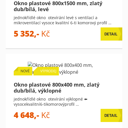
Okno plastové 800x1500 mm, zlatý
dub/bílá, levé
jednokřídlé okno otevírání levé s ventilací a
mikroventilací vysoce kvalitní 6-ti komorový profil …
5 352,-
Kč
DETAIL
NOVÉ
VÝPRODEJ
Okno plastové 800x400 mm, zlatý
dub/bílá, výklopné
jednokřídlé okno otevírání výklopné ⬅️
vysocekvalitní6-tikomorovýprofil …
4 648,-
Kč
DETAIL