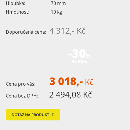
Hloubka:
70
mm
Hmotnost:
19
kg
4 312,-
Kč
Doporučená cena:
-30
%
SLEVA
3 018,-
Kč
Cena pro vás:
2 494,08 Kč
Cena bez DPH:
DOTAZ NA PRODUKT