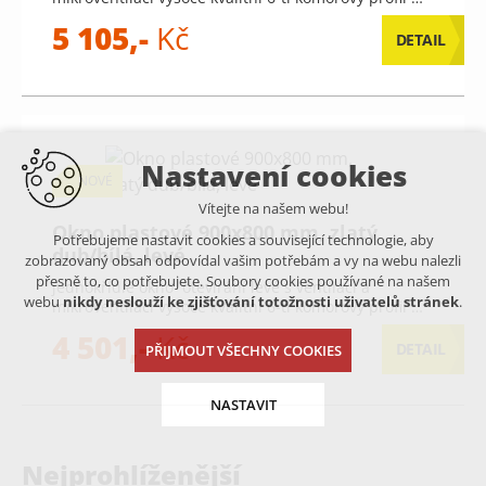
5 105,-
Kč
DETAIL
Nastavení cookies
NOVÉ
Vítejte na našem webu!
Okno plastové 900x800 mm, zlatý
Potřebujeme nastavit cookies a související technologie, aby
dub/bílá, levé
zobrazovaný obsah odpovídal vašim potřebám a vy na webu nalezli
přesně to, co potřebujete. Soubory cookies používané na našem
jednokřídlé okno otevírání levé s ventilací a
webu
nikdy neslouží ke zjišťování totožnosti uživatelů stránek
.
mikroventilací vysoce kvalitní 6-ti komorový profil …
4 501,-
Kč
DETAIL
PŘIJMOUT VŠECHNY COOKIES
NASTAVIT
Nejprohlíženější
Technická cookies