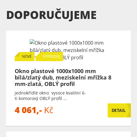
DOPORUČUJEME
NOVÉ
VÝPRODEJ
Okno plastové 1000x1000 mm
bílá/zlatý dub, meziskelní mřížka 8
mm-zlatá, OBLÝ profil
jednokřídlé okno vysoce kvalitní 6-
ti komorový OBLÝ profil …
4 061,-
Kč
DETAIL