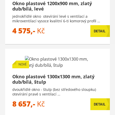
Okno plastové 1200x900 mm, zlatý
dub/bílá, levé
jednokřídlé okno otevírání levé s ventilací a
mikroventilací vysoce kvalitní 6-ti komorový profil …
4 575,-
Kč
DETAIL
NOVÉ
Okno plastové 1300x1300 mm, zlatý
dub/bílá, štulp
dvoukřídlé okno - štulp (bez středového sloupku)
otevírání pravé s ventilací …
8 657,-
Kč
DETAIL