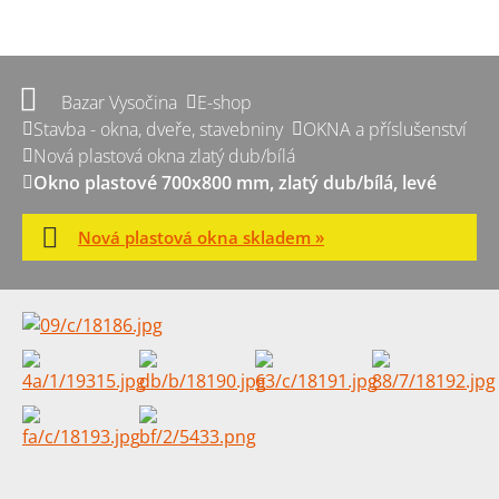
Bazar Vysočina
E-shop
Stavba - okna, dveře, stavebniny
OKNA a příslušenství
Nová plastová okna zlatý dub/bílá
Okno plastové 700x800 mm, zlatý dub/bílá, levé
Nová plastová okna skladem »