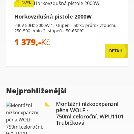
NOVÉ
Horkovzdušná pistole 2000W
230V 50Hz 2000W 1. stupeň - 50°C, průtok vzduchu
250-500 l/min 2. stupeň - 50-650°C, …
1 379,-
Kč
DETAIL
Nejprohlíženější
Montážní nízkoexpanzní
pěna WOLF -
750ml,celoroční, WPU1101 -
Trubičková