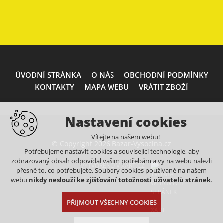
ÚVODNÍ STRÁNKA
O NÁS
OBCHODNÍ PODMÍNKY
KONTAKTY
MAPA WEBU
VRÁTIT ZBOŽÍ
Nastavení cookies
Vítejte na našem webu!
© Copyright 2026 Bazar-Vysocina.cz
Potřebujeme nastavit cookies a související technologie, aby
zobrazovaný obsah odpovídal vašim potřebám a vy na webu nalezli
VYTVOŘENO V XART.CZ
přesně to, co potřebujete. Soubory cookies používané na našem
webu
nikdy neslouží ke zjišťování totožnosti uživatelů stránek
.
PŘIJMOUT VŠECHNY COOKIES