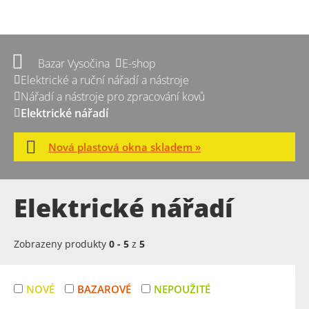
Bazar Vysočina
E-shop
Elektrické a ruční nářadí a nástroje
Nářadí a nástroje pro zpracování kovů
Elektrické nářadí
Nová plastová okna skladem »
Elektrické nářadí
Zobrazeny produkty
0
-
5
z
5
NOVÉ
BAZAROVÉ
NEPOUŽITÉ