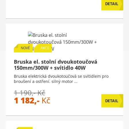
DETAIL
NOVÉ
AKCE
Bruska el. stolní dvoukotoučová
150mm/300W + svítidlo 40W
Bruska elektrická dvoukotoučová se svítidlem pro
broušení a ostření. silný motor …
1 190,- Kč
1 182,-
Kč
DETAIL