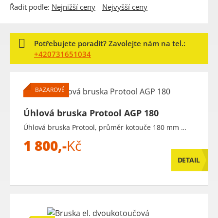
Řadit podle:
Nejnižší ceny
Nejvyšší ceny
Potřebujete poradit? Zavolejte nám na tel.:
+420731651034
BAZAROVÉ
Úhlová bruska Protool AGP 180
Úhlová bruska Protool, průměr kotouče 180 mm …
1 800,-
Kč
DETAIL