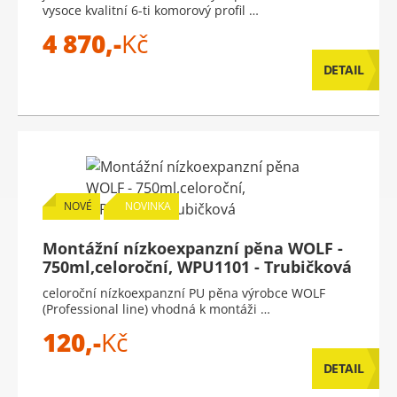
vysoce kvalitní 6-ti komorový profil …
4 870,-
Kč
DETAIL
NOVÉ
NOVINKA
Montážní nízkoexpanzní pěna WOLF -
750ml,celoroční, WPU1101 - Trubičková
celoroční nízkoexpanzní PU pěna výrobce WOLF
(Professional line) vhodná k montáži …
120,-
Kč
DETAIL