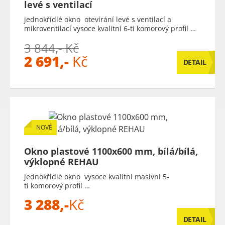
levé s ventilací
jednokřídlé okno otevírání levé s ventilací a
mikroventilací vysoce kvalitní 6-ti komorový profil …
3 844,- Kč
2 691,-
Kč
DETAIL
NOVÉ
Okno plastové 1100x600 mm, bílá/bílá,
výklopné REHAU
jednokřídlé okno vysoce kvalitní masivní 5-
ti komorový profil …
3 288,-
Kč
DETAIL