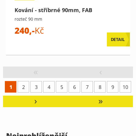
Kování - stříbrné 90mm, FAB
rozteč 90 mm
240,-
Kč
DETAIL
«
‹
1
2
3
4
5
6
7
8
9
10
›
»
Nejprohlíženější