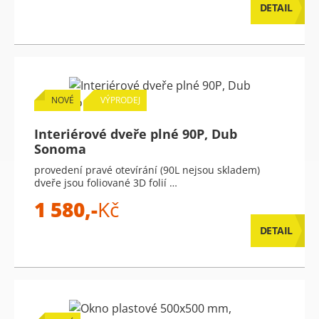
DETAIL
NOVÉ
VÝPRODEJ
Interiérové dveře plné 90P, Dub
Sonoma
provedení pravé otevírání (90L nejsou skladem)
dveře jsou foliované 3D folií …
1 580,-
Kč
DETAIL