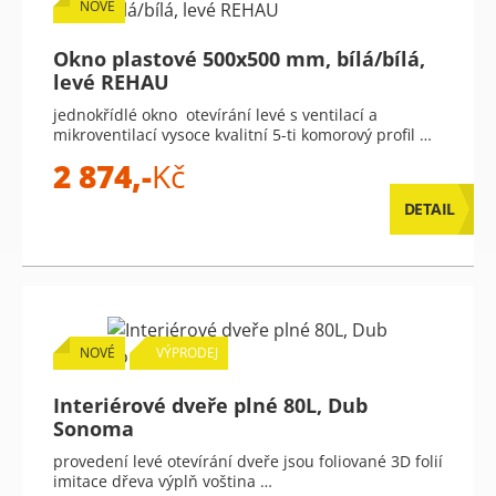
NOVÉ
Okno plastové 500x500 mm, bílá/bílá,
levé REHAU
jednokřídlé okno otevírání levé s ventilací a
mikroventilací vysoce kvalitní 5-ti komorový profil …
2 874,-
Kč
DETAIL
NOVÉ
VÝPRODEJ
Interiérové dveře plné 80L, Dub
Sonoma
provedení levé otevírání dveře jsou foliované 3D folií
imitace dřeva výplň voština …