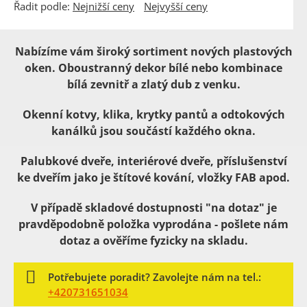
Řadit podle:
Nejnižší ceny
Nejvyšší ceny
Nabízíme vám široký sortiment nových
plastových
oken. Oboustranný dekor bílé nebo kombinace
bílá zevnitř a zlatý dub z venku.
Okenní kotvy, klika, krytky pantů a odtokových
kanálků jsou součástí každého okna.
Palubkové dveře, interiérové dveře, příslušenství
ke dveřím jako je štítové kování, vložky FAB apod.
V případě skladové dostupnosti "na dotaz" je
pravděpodobně položka vyprodána - pošlete nám
dotaz a ověříme fyzicky na skladu.
Potřebujete poradit? Zavolejte nám na tel.:
+420731651034