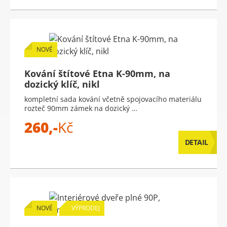
NOVÉ
Kování štítové Etna K-90mm, na
dozický klíč, nikl
kompletní sada kování včetně spojovacího materiálu
rozteč 90mm zámek na dozický …
260,-
Kč
DETAIL
NOVÉ
VÝPRODEJ