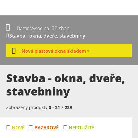
Bazar Vysočina
E-shop
Stavba - okna, dveře, stavebniny
Nová plastová okna skladem »
Stavba - okna, dveře,
stavebniny
Zobrazeny produkty
0
-
21
z
229
NOVÉ
BAZAROVÉ
NEPOUŽITÉ