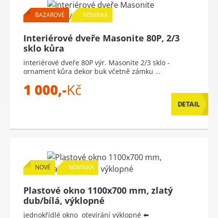
BAZAROVÉ
NOVINKA
Interiérové dveře Masonite 80P, 2/3
sklo kůra
interiérové dveře 80P výr. Masonite 2/3 sklo -
ornament kůra dekor buk včetně zámku …
1 000,-
Kč
DETAIL
NOVÉ
NOVINKA
Plastové okno 1100x700 mm, zlatý
dub/bílá, výklopné
jednokřídlé okno otevírání výklopné ⬅️