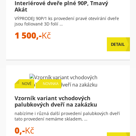
Interiérové dveře plné 90P, Tmavý
Akát
VÝPRODEJ 90P/1 ks provedení pravé otevírání dveře
jsou foliované 3D folií …
1 500,-
Kč
DETAIL
NOVÉ
NOVINKA
Vzorník variant vchodových
palubkových dveří na zakázku
nabízíme i různá další provedení palubkových dveří
tato provedení nemáme skladem, …
0,-
Kč