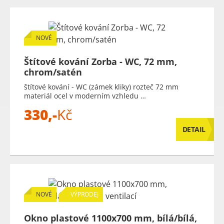
NOVÉ
Štítové kování Zorba - WC, 72 mm,
chrom/satén
štítové kování - WC (zámek kliky) rozteč 72 mm
materiál ocel v moderním vzhledu …
330,-
Kč
DETAIL
NOVÉ
VÝPRODEJ
Okno plastové 1100x700 mm, bílá/bílá,