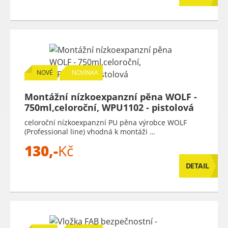
NOVÉ
NOVINKA
Montážní nízkoexpanzní pěna WOLF -
750ml,celoroční, WPU1102 - pistolová
celoroční nízkoexpanzní PU pěna výrobce WOLF
(Professional line) vhodná k montáži …
130,-
Kč
DETAIL