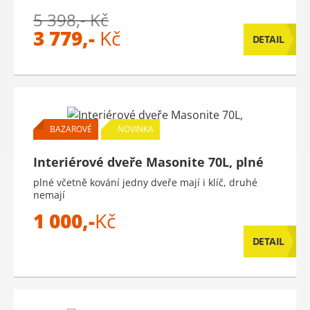
5 398,- Kč
3 779,-
Kč
DETAIL
BAZAROVÉ
NOVINKA
Interiérové dveře Masonite 70L, plné
plné včetně kování jedny dveře mají i klíč, druhé
nemají
1 000,-
Kč
DETAIL