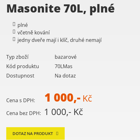
Masonite 70L, plné
plné
včetně kování
jedny dveře mají i klíč, druhé nemají
Typ zboží
bazarové
Kód produktu
70LMas
Dostupnost
Na dotaz
1 000,-
Kč
Cena s DPH:
1 000,- Kč
Cena bez DPH:
DOTAZ NA PRODUKT