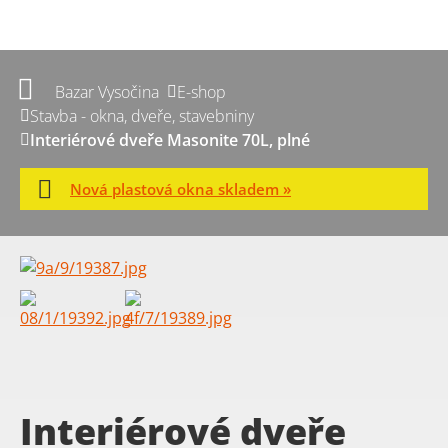
Bazar Vysočina
E-shop
Stavba - okna, dveře, stavebniny
Interiérové dveře Masonite 70L, plné
Nová plastová okna skladem »
Interiérové dveře