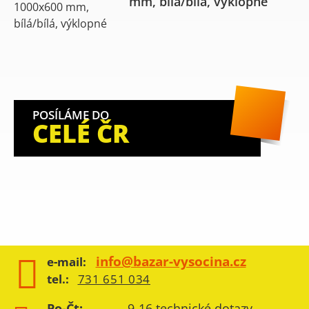
mm, bílá/bílá, výklopné
POSÍLÁME DO
CELÉ ČR
info@bazar-vysocina.cz
e-mail:
tel.:
731 651 034
Po-Čt:
9-16 technické dotazy