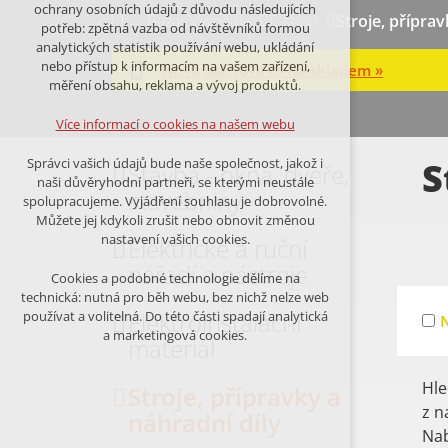
Technická cookies
ochrany osobních údajů z důvodu následujících
Bazar Vysočina
E-shop
Stroje, příprav
nutná pro provozování webu
potřeb: zpětná vazba od návštěvníků formou
udržení kontextu stránek (session):
analytických statistik používání webu, ukládání
případná přihlášení, volby jazyka, apod.
nebo přístup k informacím na vašem zařízení,
Nová plastová okna skladem »
měření obsahu, reklama a vývoj produktů.
Volitelná cookies
analytická pro anonymizované
Více informací o cookies na našem webu
vyhodnocení návštěvnosti
marketingová cookies (Google,Facebook)
S
Správci vašich údajů bude naše společnost, jakož i
Stavba - okna, dveře,
naši důvěryhodní partneři, se kterými neustále
Více informací o cookies na našem webu
stavebniny
spolupracujeme. Vyjádření souhlasu je dobrovolné.
Můžete jej kdykoli zrušit nebo obnovit změnou
nastavení vašich cookies.
Elektrické a ruční
PŘIJMOUT VŠECHNY COOKIES
nářadí a nástroje
Cookies a podobné technologie dělíme na
technická: nutná pro běh webu, bez nichž nelze web
ODMÍTNOUT VŠE
Elektroinstalační
používat a volitelná. Do této části spadají analytická
a marketingová cookies.
materiál
Hl
Stroje, přípravky a
z n
náhradní díly
Nab