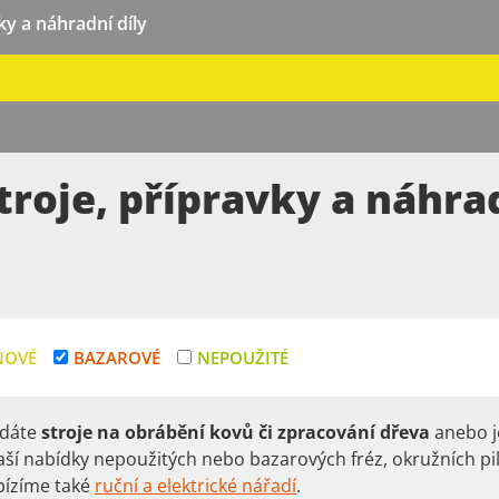
ky a náhradní díly
troje, přípravky a náhrad
NOVÉ
BAZAROVÉ
NEPOUŽITÉ
edáte
stroje na obrábění kovů či zpracování dřeva
anebo j
aší nabídky nepoužitých nebo bazarových fréz, okružních pil,
ízíme také
ruční a elektrické nářadí
.