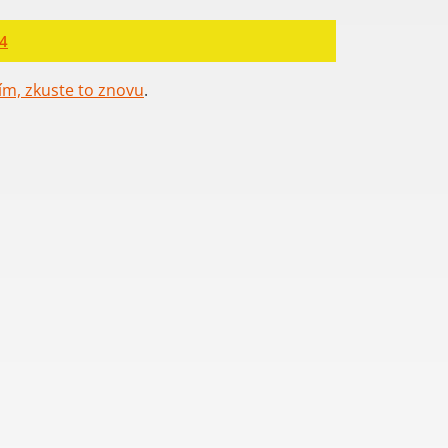
4
ím, zkuste to znovu
.