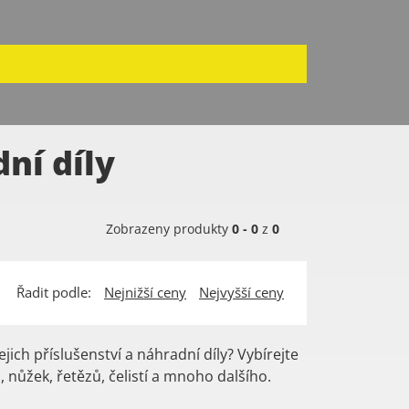
ní díly
Zobrazeny produkty
0
-
0
z
0
Řadit podle:
Nejnižší ceny
Nejvyšší ceny
ejich příslušenství a náhradní díly? Vybírejte
 nůžek, řetězů, čelistí a mnoho dalšího.