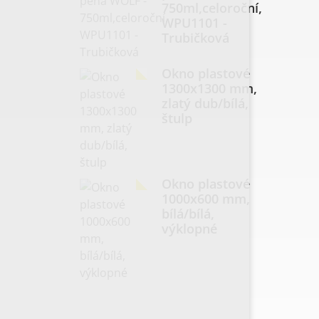
750ml,celoroční,
WPU1101 -
Trubičková
Okno plastové
1300x1300 mm,
zlatý dub/bílá,
štulp
Okno plastové
1000x600 mm,
bílá/bílá,
výklopné