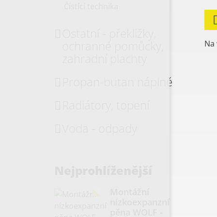
Čistící technika
Ostatní - překližky,
ochranné pomůcky,
Na 
zahradní plachty
Propan-butan náplně
Radiátory, topení
Voda - odpady
Nejprohlíženější
Montážní
nízkoexpanzní
pěna WOLF -