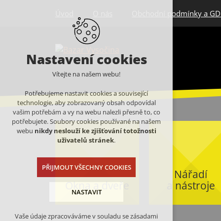
Úvod
O nás
Obchodní podmínky a G
Nastavení cookies
Vítejte na našem webu!
Potřebujeme nastavit cookies a související
technologie, aby zobrazovaný obsah odpovídal
vašim potřebám a vy na webu nalezli přesně to, co
potřebujete. Soubory cookies používané na našem
webu
nikdy neslouží ke zjišťování totožnosti
uživatelů stránek
.
PŘIJMOUT VŠECHNY COOKIES
Nářadí
Okna a dveře
a nástroje
NASTAVIT
Vaše údaje zpracováváme v souladu se zásadami