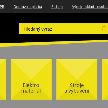
DPR
Doprava a platba
E-shop
Výdejní sklad - osobn
Elektro
Stroje
materiál
a vybavení