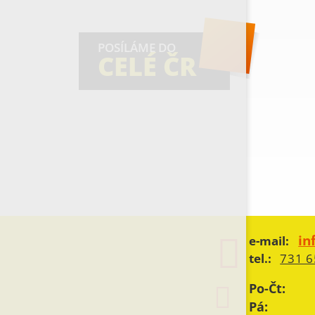
POSÍLÁME DO
CELÉ ČR
in
e-mail:
tel.:
731 6
Po-Čt:
Pá: