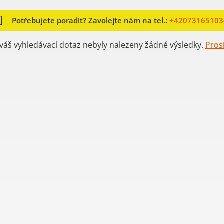
Potřebujete poradit? Zavolejte nám na tel.:
+42073165103
váš vyhledávací dotaz nebyly nalezeny žádné výsledky.
Pros