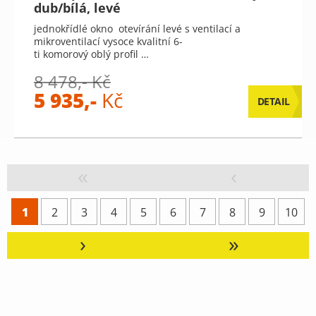
dub/bílá, levé
jednokřídlé okno otevírání levé s ventilací a
mikroventilací vysoce kvalitní 6-
ti komorový oblý profil …
8 478,- Kč
5 935,-
Kč
DETAIL
«
‹
1
2
3
4
5
6
7
8
9
10
›
»