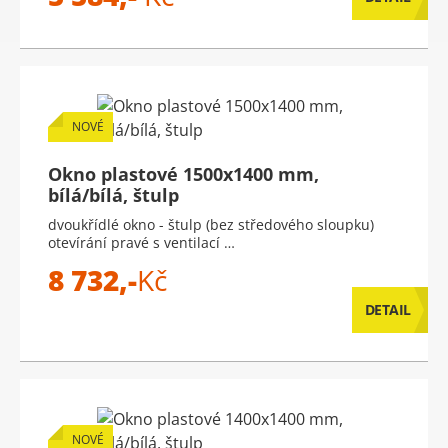
NOVÉ
Okno plastové 1500x1400 mm,
bílá/bílá, štulp
dvoukřídlé okno - štulp (bez středového sloupku)
otevírání pravé s ventilací …
8 732,-
Kč
DETAIL
NOVÉ