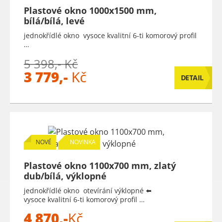
Plastové okno 1000x1500 mm,
bílá/bílá, levé
jednokřídlé okno vysoce kvalitní 6-ti komorový profil
…
5 398,- Kč
3 779,-
Kč
DETAIL
NOVÉ
NOVINKA
Plastové okno 1100x700 mm, zlatý
dub/bílá, výklopné
jednokřídlé okno otevírání výklopné ⬅️
vysoce kvalitní 6-ti komorový profil …
4 870,-
Kč