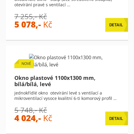
otevírání pravé s ventilací …
7 255,- Kč
5 078,-
Kč
DETAIL
NOVÉ
Okno plastové 1100x1300 mm,
bílá/bílá, levé
jednokřídlé okno otevírání levé s ventilací a
mikroventilací vysoce kvalitní 6-ti komorový profil …
5 748,- Kč
4 024,-
Kč
DETAIL