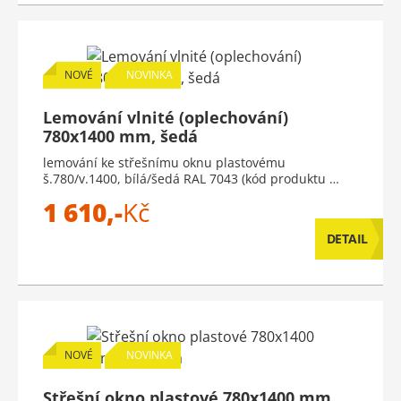
NOVÉ
NOVINKA
Lemování vlnité (oplechování)
780x1400 mm, šedá
lemování ke střešnímu oknu plastovému
š.780/v.1400, bílá/šedá RAL 7043 (kód produktu …
1 610,-
Kč
DETAIL
NOVÉ
NOVINKA
Střešní okno plastové 780x1400 mm,