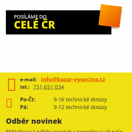
POSÍLÁME DO
CELÉ ČR
info@bazar-vysocina.cz
e-mail:
tel.:
731 651 034
Po-Čt:
9-16 technické dotazy
Pá:
9-12 technické dotazy
Odběr novinek
Přihlašte se k odběru novinek a nenechte si ujít naše