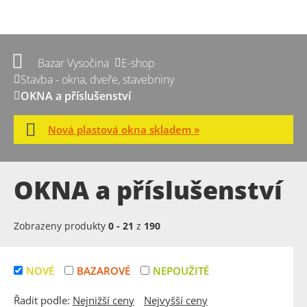
Bazar Vysočina
E-shop
Stavba - okna, dveře, stavebniny
OKNA a příslušenství
Nová plastová okna skladem »
OKNA a příslušenství
Zobrazeny produkty
0
-
21
z
190
NOVÉ
BAZAROVÉ
NEPOUŽITÉ
Řadit podle:
Nejnižší ceny
Nejvyšší ceny