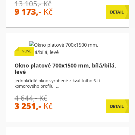
13 105,- Kč
9 173,-
Kč
DETAIL
NOVÉ
Okno platové 700x1500 mm, bílá/bílá,
levé
jednokřídlé okno vyrobené z kvalitního 6-ti
komorového profilu …
4 644,- Kč
3 251,-
Kč
DETAIL