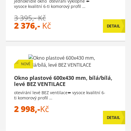
jednokřídlé okno otevírání výklopné ⬅️
vysoce kvalitní 6-ti komorový profil …
3 395,- Kč
2 376,-
Kč
DETAIL
NOVÉ
Okno plastové 600x430 mm, bílá/bílá,
levé BEZ VENTILACE
otevírání levé BEZ ventilace⬅️ vysoce kvalitní 6-
ti komorový profil …
2 998,-
Kč
DETAIL