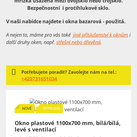
mřížka usazená mezi dvojsklo nebo trojsklo.
Bezpečnostní i protihlukové sklo.
V naší nabídce najdete i okna bazarová - použitá.
A nejen to, máme pro vás také
jiné příslušenství k oknům
i
další druhy oken, např.
střešní nebo dřevěná
.
Potřebujete poradit? Zavolejte nám na tel.:
+420731651034
NOVÉ
VÝPRODEJ
Okno plastové 1100x700 mm, bílá/bílá,
levé s ventilací