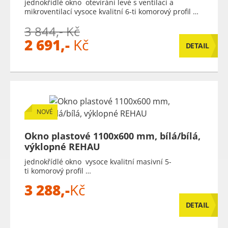
jednokřídlé okno otevírání levé s ventilací a
mikroventilací vysoce kvalitní 6-ti komorový profil …
3 844,- Kč
2 691,-
Kč
DETAIL
NOVÉ
Okno plastové 1100x600 mm, bílá/bílá,
výklopné REHAU
jednokřídlé okno vysoce kvalitní masivní 5-
ti komorový profil …
3 288,-
Kč
DETAIL