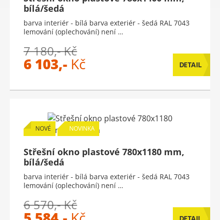
bílá/šedá
barva interiér - bílá barva exteriér - šedá RAL 7043
lemování (oplechování) není …
7 180,- Kč
6 103,-
Kč
DETAIL
NOVÉ
NOVINKA
Střešní okno plastové 780x1180 mm,
bílá/šedá
barva interiér - bílá barva exteriér - šedá RAL 7043
lemování (oplechování) není …
6 570,- Kč
5 584,-
Kč
DETAIL