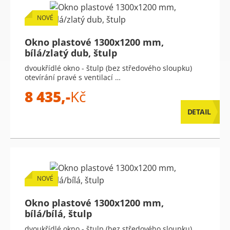
NOVÉ
Okno plastové 1300x1200 mm,
bílá/zlatý dub, štulp
dvoukřídlé okno - štulp (bez středového sloupku)
otevírání pravé s ventilací …
8 435,-
Kč
DETAIL
NOVÉ
Okno plastové 1300x1200 mm,
bílá/bílá, štulp
dvoukřídlé okno - štulp (bez středového sloupku)