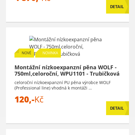
DETAIL
NOVÉ
NOVINKA
Montážní nízkoexpanzní pěna WOLF -
750ml,celoroční, WPU1101 - Trubičková
celoroční nízkoexpanzní PU pěna výrobce WOLF
(Professional line) vhodná k montáži …
120,-
Kč
DETAIL