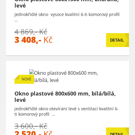
levé
jednokřídlé okno vysoce kvalitní 6-ti komorový profil
…
4 869,- Kč
3 408,-
Kč
DETAIL
NOVÉ
Okno plastové 800x600 mm, bílá/bílá,
levé
jednokřídlé okno otevírání levé s ventilací kvalitní 6-
ti komorový profil …
3 600,- Kč
2 520,-
Kč
DETAIL