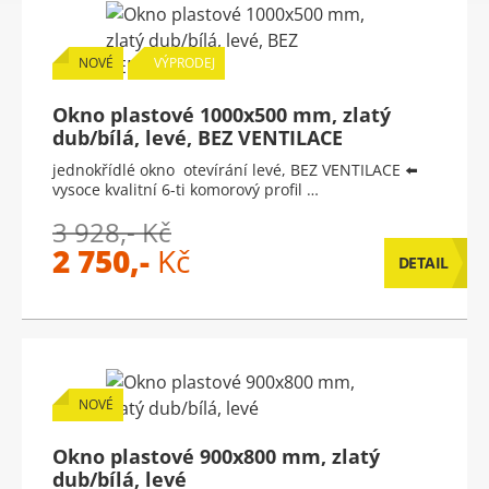
NOVÉ
VÝPRODEJ
Okno plastové 1000x500 mm, zlatý
dub/bílá, levé, BEZ VENTILACE
jednokřídlé okno otevírání levé, BEZ VENTILACE ⬅️
vysoce kvalitní 6-ti komorový profil …
3 928,- Kč
2 750,-
Kč
DETAIL
NOVÉ
Okno plastové 900x800 mm, zlatý
dub/bílá, levé