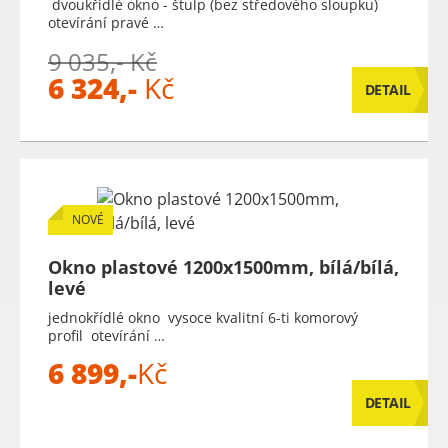
dvoukřídlé okno - štulp (bez středového sloupku)
otevírání pravé …
9 035,- Kč
6 324,-
Kč
DETAIL
NOVÉ
Okno plastové 1200x1500mm, bílá/bílá,
levé
jednokřídlé okno vysoce kvalitní 6-ti komorový
profil otevírání …
6 899,-
Kč
DETAIL