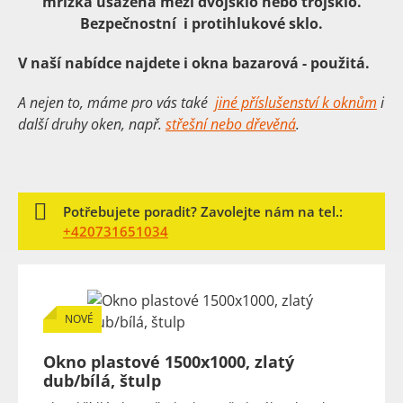
mřížka usazená mezi dvojsklo nebo trojsklo.
Bezpečnostní i protihlukové sklo.
V naší nabídce najdete i okna bazarová - použitá.
A nejen to, máme pro vás také
jiné příslušenství k oknům
i
další druhy oken, např.
střešní nebo dřevěná
.
Potřebujete poradit? Zavolejte nám na tel.:
+420731651034
NOVÉ
Okno plastové 1500x1000, zlatý
dub/bílá, štulp