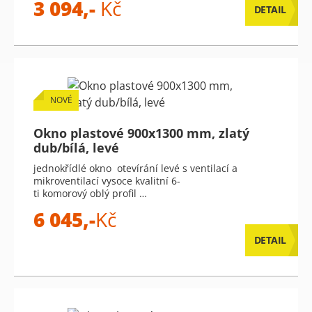
3 094,-
Kč
DETAIL
NOVÉ
Okno plastové 900x1300 mm, zlatý
dub/bílá, levé
jednokřídlé okno otevírání levé s ventilací a
mikroventilací vysoce kvalitní 6-
ti komorový oblý profil …
6 045,-
Kč
DETAIL