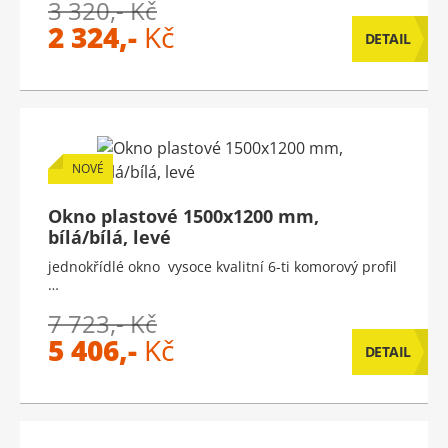
3 320,- Kč
2 324,-
Kč
DETAIL
NOVÉ
Okno plastové 1500x1200 mm,
bílá/bílá, levé
jednokřídlé okno vysoce kvalitní 6-ti komorový profil
…
7 723,- Kč
5 406,-
Kč
DETAIL