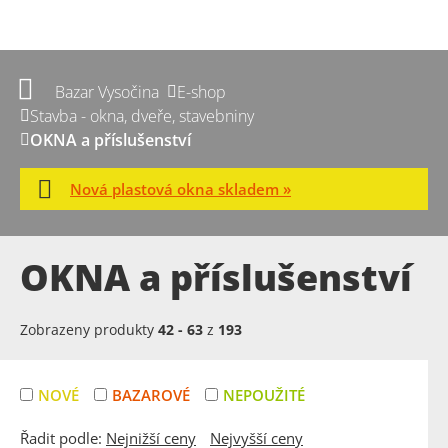
Bazar Vysočina
E-shop
Stavba - okna, dveře, stavebniny
OKNA a příslušenství
Nová plastová okna skladem »
OKNA a příslušenství
Zobrazeny produkty
42
-
63
z
193
NOVÉ
BAZAROVÉ
NEPOUŽITÉ
Řadit podle:
Nejnižší ceny
Nejvyšší ceny