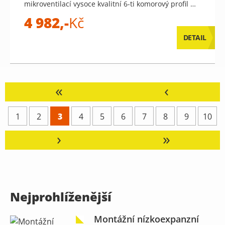
mikroventilací vysoce kvalitní 6-ti komorový profil …
4 982,-
Kč
DETAIL
«
‹
1
2
3
4
5
6
7
8
9
10
›
»
Nejprohlíženější
Montážní nízkoexpanzní