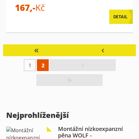
167,-
Kč
DETAIL
«
‹
›
1
2
»
Nejprohlíženější
Montážní nízkoexpanzní
pěna WOLF -