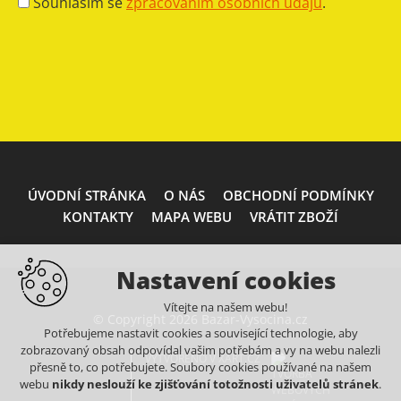
Souhlasím se
zpracováním osobních údajů
.
ÚVODNÍ STRÁNKA
O NÁS
OBCHODNÍ PODMÍNKY
KONTAKTY
MAPA WEBU
VRÁTIT ZBOŽÍ
Nastavení cookies
Vítejte na našem webu!
© Copyright 2026 Bazar-Vysocina.cz
Potřebujeme nastavit cookies a související technologie, aby
zobrazovaný obsah odpovídal vašim potřebám a vy na webu nalezli
VYTVOŘENO V XART.CZ
přesně to, co potřebujete. Soubory cookies používané na našem
webu
nikdy neslouží ke zjišťování totožnosti uživatelů stránek
.