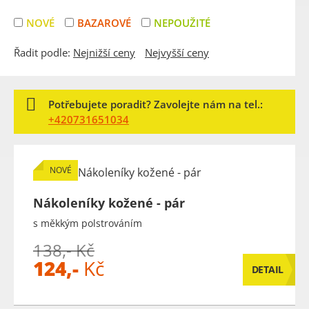
NOVÉ
BAZAROVÉ
NEPOUŽITÉ
Řadit podle:
Nejnižší ceny
Nejvyšší ceny
Potřebujete poradit? Zavolejte nám na tel.:
+420731651034
NOVÉ
Nákoleníky kožené - pár
s měkkým polstrováním
138,- Kč
124,-
Kč
DETAIL