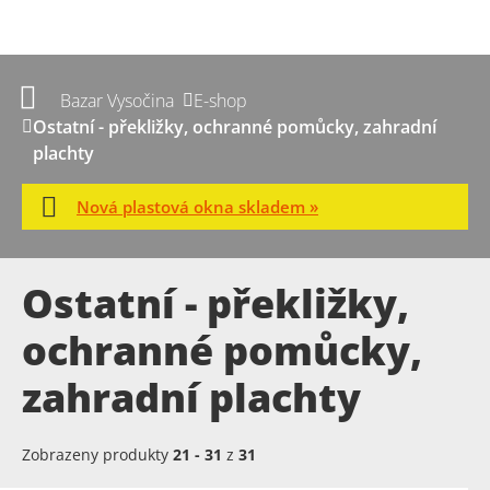
Bazar Vysočina
E-shop
Ostatní - překližky, ochranné pomůcky, zahradní
plachty
Nová plastová okna skladem »
Ostatní - překližky,
ochranné pomůcky,
zahradní plachty
Zobrazeny produkty
21
-
31
z
31