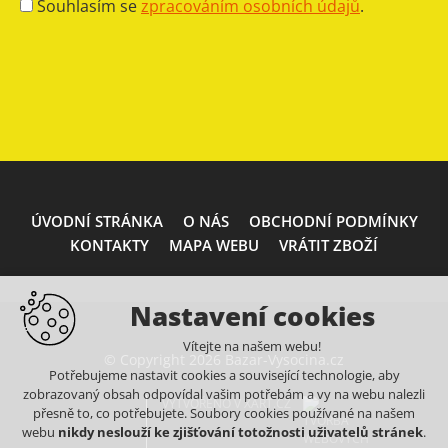
Souhlasím se
zpracováním osobních údajů
.
ÚVODNÍ STRÁNKA
O NÁS
OBCHODNÍ PODMÍNKY
KONTAKTY
MAPA WEBU
VRÁTIT ZBOŽÍ
Nastavení cookies
Vítejte na našem webu!
© Copyright 2026 Bazar-Vysocina.cz
Potřebujeme nastavit cookies a související technologie, aby
zobrazovaný obsah odpovídal vašim potřebám a vy na webu nalezli
VYTVOŘENO V XART.CZ
přesně to, co potřebujete. Soubory cookies používané na našem
webu
nikdy neslouží ke zjišťování totožnosti uživatelů stránek
.