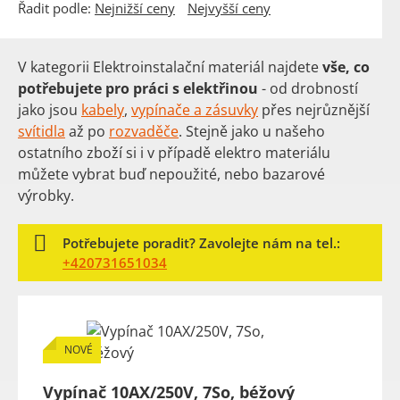
Řadit podle:
Nejnižší ceny
Nejvyšší ceny
V kategorii Elektroinstalační materiál najdete
vše, co
potřebujete pro práci s elektřinou
- od drobností
jako jsou
kabely
,
vypínače a zásuvky
přes nejrůznější
svítidla
až po
rozvaděče
. Stejně jako u našeho
ostatního zboží si i v případě elektro materiálu
můžete vybrat buď nepoužité, nebo bazarové
výrobky.
Potřebujete poradit? Zavolejte nám na tel.:
+420731651034
NOVÉ
Vypínač 10AX/250V, 7So, béžový