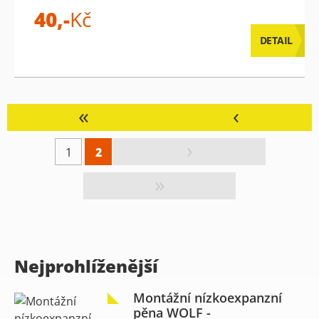
40,-
Kč
DETAIL
«
‹
›
1
2
»
Nejprohlíženější
Montážní nízkoexpanzní
pěna WOLF -