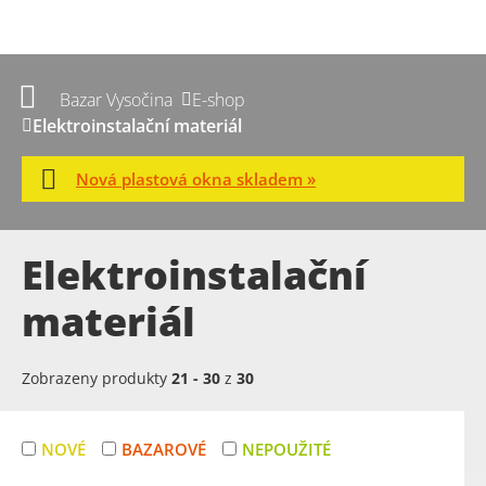
Bazar Vysočina
E-shop
Elektroinstalační materiál
Nová plastová okna skladem »
Elektroinstalační
materiál
Zobrazeny produkty
21
-
30
z
30
NOVÉ
BAZAROVÉ
NEPOUŽITÉ