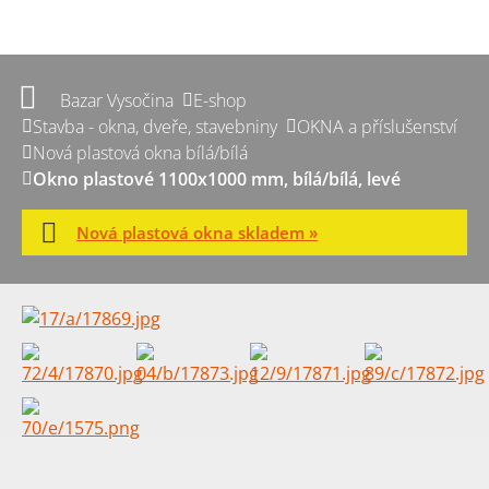
Bazar Vysočina
E-shop
Stavba - okna, dveře, stavebniny
OKNA a příslušenství
Nová plastová okna bílá/bílá
Okno plastové 1100x1000 mm, bílá/bílá, levé
Nová plastová okna skladem »