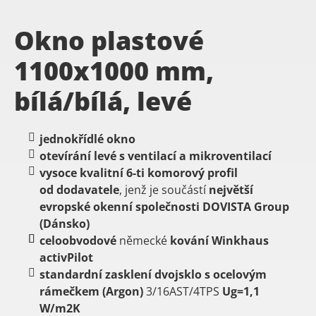
Okno plastové
1100x1000 mm,
bílá/bílá, levé
jednokřídlé okno
otevírání levé s ventilací a mikroventilací
vysoce
kvalitní
6-ti
komorový
profil
od dodavatele
, jenž je součástí
největší
evropské okenní společnosti DOVISTA Group
(Dánsko)
celoobvodové
německé
kování
Winkhaus
activPilot
standardní zasklení dvojsklo s ocelovým
rámečkem (Argon)
3/16AST/4TPS
Ug=1,1
W/m2K