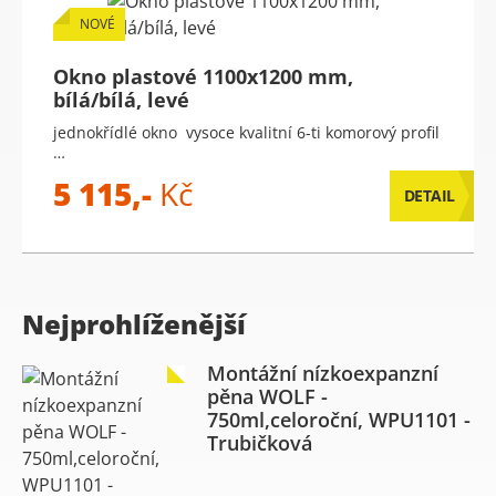
NOVÉ
Okno plastové 1100x1200 mm,
bílá/bílá, levé
jednokřídlé okno vysoce kvalitní 6-ti komorový profil
…
5 115,-
Kč
DETAIL
Nejprohlíženější
Montážní nízkoexpanzní
pěna WOLF -
750ml,celoroční, WPU1101 -
Trubičková