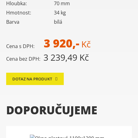
Hloubka:
70
mm
Hmotnost:
34
kg
Barva
bílá
3 920,-
Kč
Cena s DPH:
3 239,49 Kč
Cena bez DPH:
DOTAZ NA PRODUKT
DOPORUČUJEME