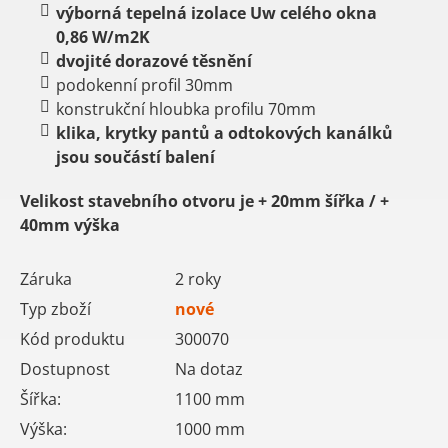
výborná tepelná izolace Uw celého okna
0,86 W/m2K
dvojité dorazové těsnění
podokenní profil 30mm
konstrukční hloubka profilu 70mm
klika, krytky pantů a odtokových kanálků
jsou součástí balení
Velikost stavebního otvoru je
+ 20mm šířka /
+
40mm výška
Záruka
2 roky
Typ zboží
nové
Kód produktu
300070
Dostupnost
Na dotaz
Šířka:
1100
mm
Výška:
1000
mm