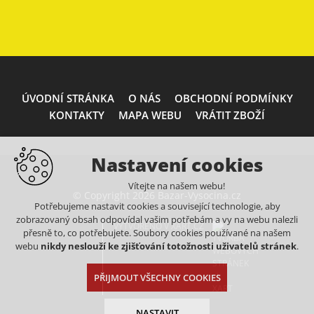
ÚVODNÍ STRÁNKA
O NÁS
OBCHODNÍ PODMÍNKY
KONTAKTY
MAPA WEBU
VRÁTIT ZBOŽÍ
Nastavení cookies
Vítejte na našem webu!
© Copyright 2026 Bazar-Vysocina.cz
Potřebujeme nastavit cookies a související technologie, aby
zobrazovaný obsah odpovídal vašim potřebám a vy na webu nalezli
VYTVOŘENO V XART.CZ
přesně to, co potřebujete. Soubory cookies používané na našem
webu
nikdy neslouží ke zjišťování totožnosti uživatelů stránek
.
PŘIJMOUT VŠECHNY COOKIES
NASTAVIT