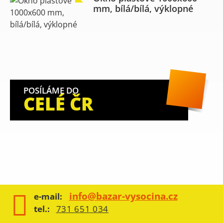
mm, bílá/bílá, výklopné
POSÍLÁME DO
CELÉ ČR
info@bazar-vysocina.cz
e-mail:
tel.:
731 651 034