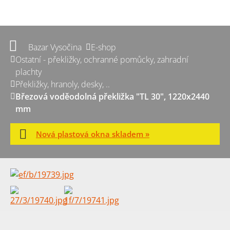
Bazar Vysočina
E-shop
Ostatní - překližky, ochranné pomůcky, zahradní
plachty
Překližky, hranoly, desky, ..
Březová voděodolná překližka "TL 30", 1220x2440
mm
Nová plastová okna skladem »