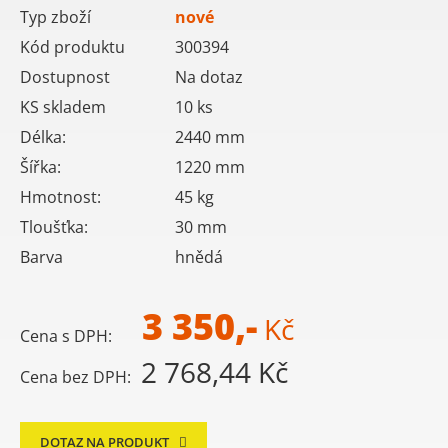
Typ zboží
nové
Kód produktu
300394
Dostupnost
Na dotaz
KS skladem
10
ks
Délka:
2440
mm
Šířka:
1220
mm
Hmotnost:
45
kg
Tloušťka:
30
mm
Barva
hnědá
3 350,-
Kč
Cena s DPH:
2 768,44 Kč
Cena bez DPH:
DOTAZ NA PRODUKT