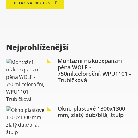
DOTAZ NA PRODUKT
Nejprohlíženější
Montážní nízkoexpanzní
pěna WOLF -
750ml,celoroční, WPU1101 -
Trubičková
Okno plastové 1300x1300
mm, zlatý dub/bílá, štulp