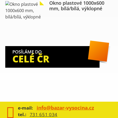
Okno plastové 1000x600
mm, bílá/bílá, výklopné
POSÍLÁME DO
CELÉ ČR
info@bazar-vysocina.cz
e-mail:
tel.:
731 651 034