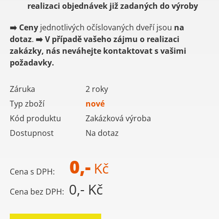
realizaci objednávek již zadaných do výroby
➡️
Ceny
jednotlivých očíslovaných dveří jsou
na
dotaz
.
➡️
V případě vašeho zájmu o realizaci
zakázky, nás neváhejte kontaktovat s vašimi
požadavky.
Záruka
2 roky
Typ zboží
nové
Kód produktu
Zakázková výroba
Dostupnost
Na dotaz
0,-
Kč
Cena s DPH:
0,- Kč
Cena bez DPH: