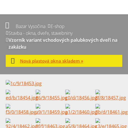
Bazar Vysočina
E-shop
Stavba - okna, dveře, stavebniny
Vzorník variant vchodových palubkových dveří na
zakázku
Nová plastová okna skladem »