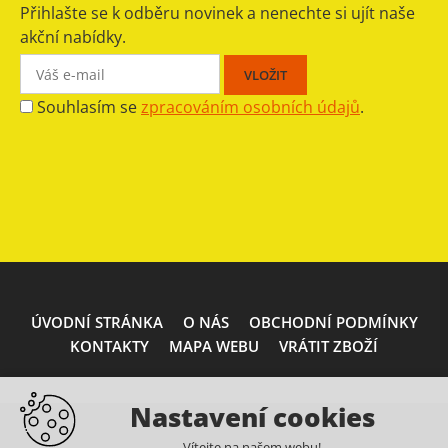
Přihlašte se k odběru novinek a nenechte si ujít naše
akční nabídky.
Souhlasím se
zpracováním osobních údajů
.
ÚVODNÍ STRÁNKA
O NÁS
OBCHODNÍ PODMÍNKY
KONTAKTY
MAPA WEBU
VRÁTIT ZBOŽÍ
Nastavení cookies
Vítejte na našem webu!