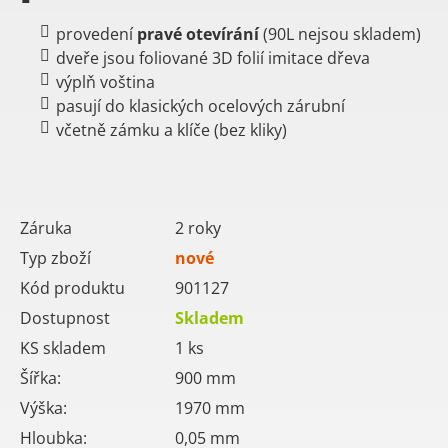
provedení
pravé
otevírání
(90L nejsou skladem)
dveře jsou foliované 3D folií imitace dřeva
výplň voština
pasují do klasických ocelových zárubní
včetně zámku a klíče (bez kliky)
Záruka
2 roky
Typ zboží
nové
Kód produktu
901127
Dostupnost
Skladem
KS skladem
1
ks
Šířka:
900
mm
Výška:
1970
mm
Hloubka:
0,05
mm