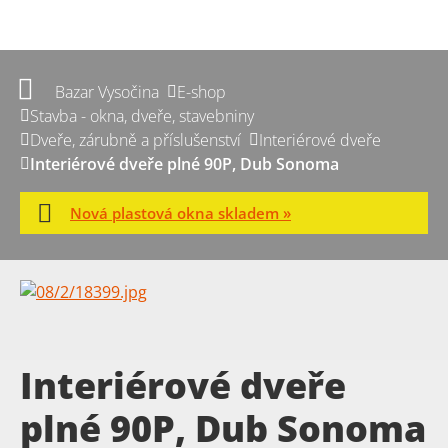
Bazar Vysočina
E-shop
Stavba - okna, dveře, stavebniny
Dveře, zárubně a příslušenství
Interiérové dveře
Interiérové dveře plné 90P, Dub Sonoma
Nová plastová okna skladem »
Interiérové dveře
plné 90P, Dub Sonoma