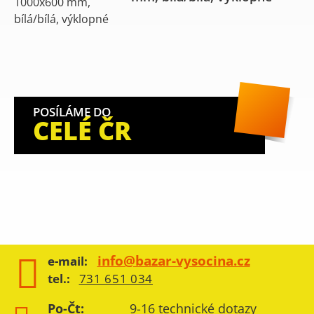
POSÍLÁME DO
CELÉ ČR
info@bazar-vysocina.cz
e-mail:
tel.:
731 651 034
Po-Čt:
9-16 technické dotazy