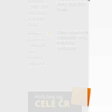
zlatý dub/bílá,
štulp
Okno plastové
1000x600 mm,
bílá/bílá,
výklopné
POSÍLÁME DO
CELÉ ČR