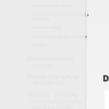
Ruční dílenské nářadí
Upínací a manipulační nářadí a
přípravky
Zednické nářadí
Nářadí a potřeby pro zahradu
Ostatní
Elektroinstalační
materiál
D
Stroje, přípravky a
náhradní díly
Ostatní - překližky,
ochranné pomůcky,
zahradní plachty