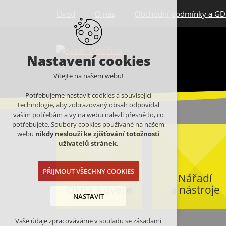
Úvod
O nás
Obchodní podmínky a G
Nastavení cookies
Vítejte na našem webu!
Potřebujeme nastavit cookies a související
technologie, aby zobrazovaný obsah odpovídal
vašim potřebám a vy na webu nalezli přesně to, co
potřebujete. Soubory cookies používané na našem
webu
nikdy neslouží ke zjišťování totožnosti
uživatelů stránek
.
PŘIJMOUT VŠECHNY COOKIES
Nářadí
Okna a dveře
a nástroje
NASTAVIT
Vaše údaje zpracováváme v souladu se zásadami