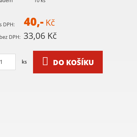
ladem
10
ks
40,-
Kč
s DPH:
33,06 Kč
bez DPH:
DO KOŠÍKU
ks