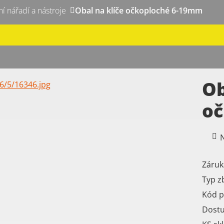
ní nářadí a nástroje
Obal na klíče očkoploché 6-19mm
Ob
oč
N
Záruk
Typ z
Kód p
Dost