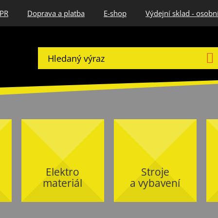
DPR
Doprava a platba
E-shop
Výdejní sklad - osobn
Elektro
Stroje
materiál
a vybavení