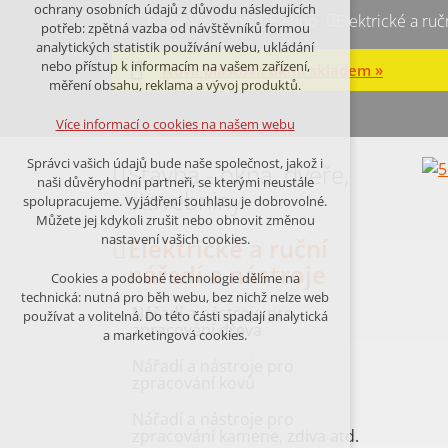
Technická cookies
ochrany osobních údajů z důvodu následujících
Bazar Vysočina
E-shop
Elektrické a ruč
nutná pro provozování webu
potřeb: zpětná vazba od návštěvníků formou
udržení kontextu stránek (session):
analytických statistik používání webu, ukládání
případná přihlášení, volby jazyka, apod.
nebo přístup k informacím na vašem zařízení,
Nová plastová okna skladem »
měření obsahu, reklama a vývoj produktů.
Volitelná cookies
analytická pro anonymizované
Více informací o cookies na našem webu
vyhodnocení návštěvnosti
marketingová cookies (Google,Facebook)
Správci vašich údajů bude naše společnost, jakož i
Stavba - okna, dveře,
naši důvěryhodní partneři, se kterými neustále
Více informací o cookies na našem webu
stavebniny
spolupracujeme. Vyjádření souhlasu je dobrovolné.
Můžete jej kdykoli zrušit nebo obnovit změnou
nastavení vašich cookies.
Elektrické a ruční
PŘIJMOUT VŠECHNY COOKIES
nářadí a nástroje
Cookies a podobné technologie dělíme na
technická: nutná pro běh webu, bez nichž nelze web
Nářadí a nástroje pro
ODMÍTNOUT VŠE
používat a volitelná. Do této části spadají analytická
zpracování dřeva
a marketingová cookies.
Nářadí a nástroje pro
zpracování kovů
Nářadí a nástroje pro
zpracování kamene, zdiva atd.