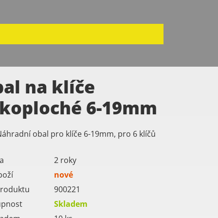
al na klíče
koploché 6-19mm
áhradní obal pro klíče 6-19mm, pro 6 klíčů
a
2 roky
boží
nové
roduktu
900221
upnost
Skladem