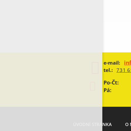
in
e-mail:
tel.:
731 6
Po-Čt:
Pá:
ÚVODNÍ STRÁNKA
O 