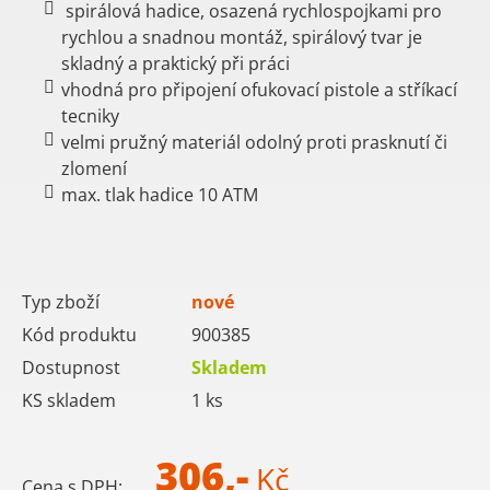
spirálová hadice, osazená rychlospojkami pro
rychlou a snadnou montáž, spirálový tvar je
skladný a praktický při práci
vhodná pro připojení ofukovací pistole a stříkací
tecniky
velmi pružný materiál odolný proti prasknutí či
zlomení
max. tlak hadice 10 ATM
Typ zboží
nové
Kód produktu
900385
Dostupnost
Skladem
KS skladem
1
ks
306,-
Kč
Cena s DPH: