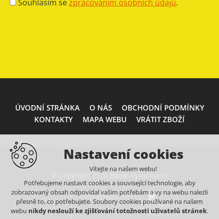
Souhlasím se
zpracováním osobních údajů
.
ÚVODNÍ STRÁNKA
O NÁS
OBCHODNÍ PODMÍNKY
KONTAKTY
MAPA WEBU
VRÁTIT ZBOŽÍ
Nastavení cookies
Vítejte na našem webu!
© Copyright 2026 Bazar-Vysocina.cz
Potřebujeme nastavit cookies a související technologie, aby
zobrazovaný obsah odpovídal vašim potřebám a vy na webu nalezli
VYTVOŘENO V XART.CZ
přesně to, co potřebujete. Soubory cookies používané na našem
webu
nikdy neslouží ke zjišťování totožnosti uživatelů stránek
.