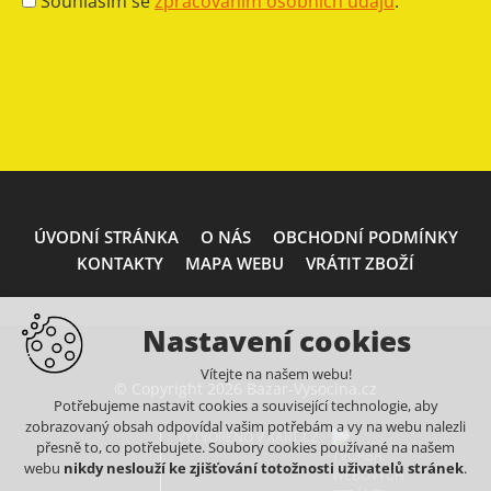
Souhlasím se
zpracováním osobních údajů
.
ÚVODNÍ STRÁNKA
O NÁS
OBCHODNÍ PODMÍNKY
KONTAKTY
MAPA WEBU
VRÁTIT ZBOŽÍ
Nastavení cookies
Vítejte na našem webu!
© Copyright 2026 Bazar-Vysocina.cz
Potřebujeme nastavit cookies a související technologie, aby
zobrazovaný obsah odpovídal vašim potřebám a vy na webu nalezli
VYTVOŘENO V XART.CZ
přesně to, co potřebujete. Soubory cookies používané na našem
webu
nikdy neslouží ke zjišťování totožnosti uživatelů stránek
.