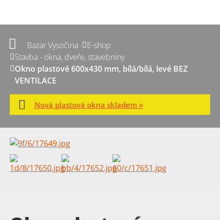
Bazar Vysočina
E-shop
Stavba - okna, dveře, stavebniny
Okno plastové 600x430 mm, bílá/bílá, levé BEZ
VENTILACE
Nová plastová okna skladem »