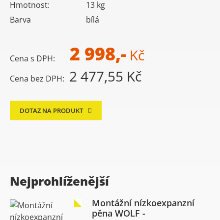
Hmotnost:
13
kg
Barva
bílá
2 998,-
Kč
Cena s DPH:
2 477,55 Kč
Cena bez DPH:
DOTAZ NA PRODUKT
Nejprohlíženější
Montážní nízkoexpanzní
pěna WOLF -