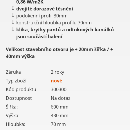
0,86 W/m2K
dvojité dorazové těsnění
podokenní profil 30mm
konstrukční hloubka profilu 70mm
klika, krytky pantů a odtokových kanálků
jsou součástí balení
Velikost stavebního otvoru je
+ 20mm šířka /
+
40mm výška
Záruka
2 roky
Typ zboží
nové
Kód produktu
300300
Dostupnost
Na dotaz
Šířka:
600
mm
Výška:
430
mm
Hloubka:
70
mm