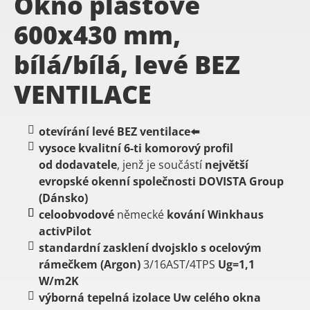
Okno plastové
600x430 mm,
bílá/bílá, levé BEZ
VENTILACE
otevírání levé BEZ ventilace⬅️
vysoce
kvalitní
6-ti
komorový
profil
od dodavatele
, jenž je součástí
největší
evropské okenní společnosti DOVISTA Group
(Dánsko)
celoobvodové
německé
kování
Winkhaus
activPilot
standardní zasklení dvojsklo s ocelovým
rámečkem (Argon)
3/16AST/4TPS
Ug=1,1
W/m2K
výborná tepelná izolace Uw celého okna