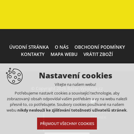
ÚVODNÍ STRÁNKA
O NÁS
OBCHODNÍ PODMÍNKY
KONTAKTY
MAPA WEBU
VRÁTIT ZBOŽÍ
Nastavení cookies
Vítejte na našem webu!
© Copyright 2026 Bazar-Vysocina.cz
Potřebujeme nastavit cookies a související technologie, aby
zobrazovaný obsah odpovídal vašim potřebám a vy na webu nalezli
VYTVOŘENO V XART.CZ
přesně to, co potřebujete. Soubory cookies používané na našem
webu
nikdy neslouží ke zjišťování totožnosti uživatelů stránek
.
PŘIJMOUT VŠECHNY COOKIES