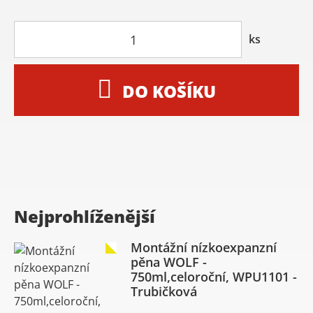
ks
DO KOŠÍKU
Nejprohlíženější
Montážní nízkoexpanzní
pěna WOLF -
750ml,celoroční, WPU1101 -
Trubičková