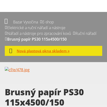
Bazar Vysočina
E-shop
Elektrické a ruční nářadí a nástroje
Nářadí a nástroje pro zpracování kovů
Ruční nářadí
Brusný papír PS30 115x4500/150
Nová plastová okna skladem »
Brusný papír PS30
115x4500/150