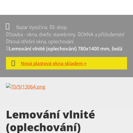
Bazar Vysočina
E-shop
Stavba - okna, dveře, stavebniny
OKNA a příslušenství
Nová střešní okna, oplechování
Lemování vlnité (oplechování) 780x1400 mm, šedá
Nová plastová okna skladem »
Lemování vlnité
(oplechování)