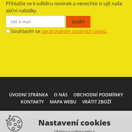
Přihlašte se k odběru novinek a nenechte si ujít naše
akční nabídky.
Souhlasím se
zpracováním osobních údajů
.
ÚVODNÍ STRÁNKA
O NÁS
OBCHODNÍ PODMÍNKY
KONTAKTY
MAPA WEBU
VRÁTIT ZBOŽÍ
Nastavení cookies
Vítejte na našem webu!