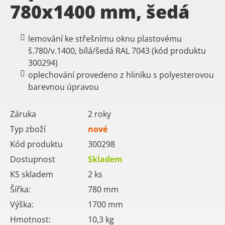
780x1400 mm, šedá
lemování ke střešnímu oknu plastovému
š.780/v.1400, bílá/šedá RAL 7043 (kód produktu
300294)
oplechování provedeno z hliníku s polyesterovou
barevnou úpravou
Záruka
2 roky
Typ zboží
nové
Kód produktu
300298
Dostupnost
Skladem
KS skladem
2
ks
Šířka:
780
mm
Výška:
1700
mm
Hmotnost:
10,3
kg