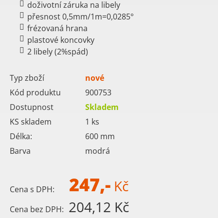
doživotní záruka na libely
přesnost 0,5mm/1m=0,0285°
frézovaná hrana
plastové koncovky
2 libely (2%spád)
Typ zboží
nové
Kód produktu
900753
Dostupnost
Skladem
KS skladem
1
ks
Délka:
600
mm
Barva
modrá
247,-
Kč
Cena s DPH:
204,12 Kč
Cena bez DPH: