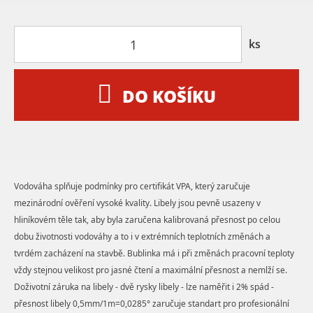
ks
DO KOŠÍKU
Vodováha splňuje podmínky pro certifikát VPA, který zaručuje
mezinárodní ověření vysoké kvality. Libely jsou pevně usazeny v
hliníkovém těle tak, aby byla zaručena kalibrovaná přesnost po celou
dobu životnosti vodováhy a to i v extrémních teplotních změnách a
tvrdém zacházení na stavbě. Bublinka má i při změnách pracovní teploty
vždy stejnou velikost pro jasné čtení a maximální přesnost a nemlží se.
Doživotní záruka na libely - dvě rysky libely - lze naměřit i 2% spád -
přesnost libely 0,5mm/1m=0,0285° zaručuje standart pro profesionální