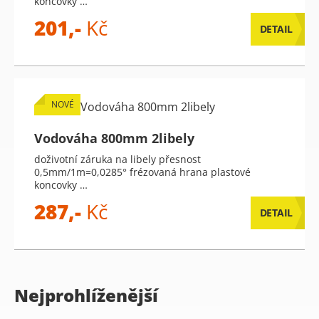
koncovky …
201,-
Kč
DETAIL
NOVÉ
Vodováha 800mm 2libely
doživotní záruka na libely přesnost
0,5mm/1m=0,0285° frézovaná hrana plastové
koncovky …
287,-
Kč
DETAIL
Nejprohlíženější