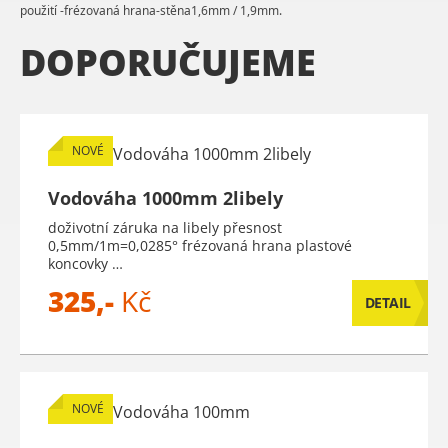
použití -frézovaná hrana-stěna1,6mm / 1,9mm.
DOPORUČUJEME
NOVÉ
Vodováha 1000mm 2libely
doživotní záruka na libely přesnost
0,5mm/1m=0,0285° frézovaná hrana plastové
koncovky …
325,-
Kč
DETAIL
NOVÉ