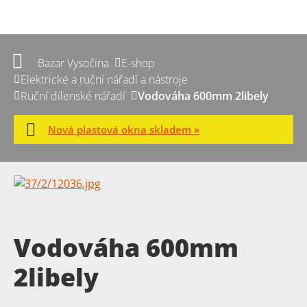
Bazar Vysočina
E-shop
Elektrické a ruční nářadí a nástroje
Ruční dílenské nářadí
Vodováha 600mm 2libely
Nová plastová okna skladem »
Vodováha 600mm
2libely