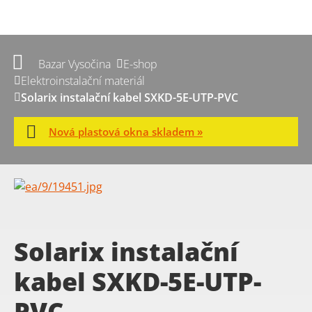
Bazar Vysočina
E-shop
Elektroinstalační materiál
Solarix instalační kabel SXKD-5E-UTP-PVC
Nová plastová okna skladem »
Solarix instalační
kabel SXKD-5E-UTP-
PVC