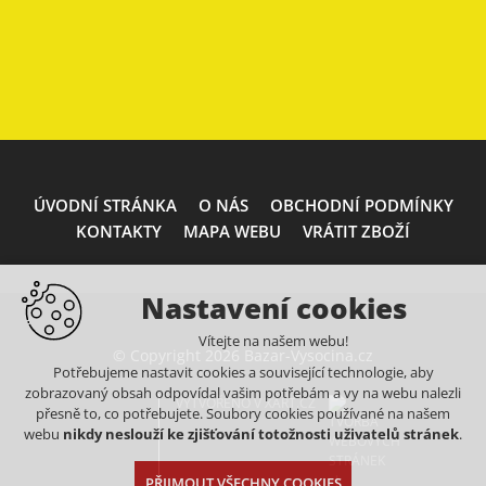
ÚVODNÍ STRÁNKA
O NÁS
OBCHODNÍ PODMÍNKY
KONTAKTY
MAPA WEBU
VRÁTIT ZBOŽÍ
Nastavení cookies
Vítejte na našem webu!
© Copyright 2026 Bazar-Vysocina.cz
Potřebujeme nastavit cookies a související technologie, aby
zobrazovaný obsah odpovídal vašim potřebám a vy na webu nalezli
VYTVOŘENO V XART.CZ
přesně to, co potřebujete. Soubory cookies používané na našem
webu
nikdy neslouží ke zjišťování totožnosti uživatelů stránek
.
PŘIJMOUT VŠECHNY COOKIES