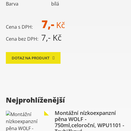
Barva
bílá
7,-
Kč
Cena s DPH:
7,- Kč
Cena bez DPH:
DOTAZ NA PRODUKT
Nejprohlíženější
Montážní nízkoexpanzní
pěna WOLF -
750ml,celoroční, WPU1101 -