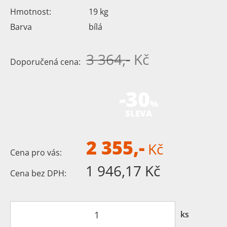
Hmotnost:
19
kg
Barva
bílá
3 364,-
Kč
Doporučená cena:
-30
%
SLEVA
2 355,-
Kč
Cena pro vás:
1 946,17 Kč
Cena bez DPH:
ks