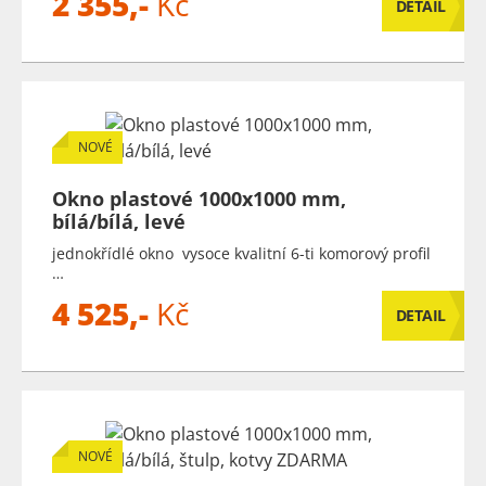
2 355,-
Kč
DETAIL
NOVÉ
Okno plastové 1000x1000 mm,
bílá/bílá, levé
jednokřídlé okno vysoce kvalitní 6-ti komorový profil
…
4 525,-
Kč
DETAIL
NOVÉ