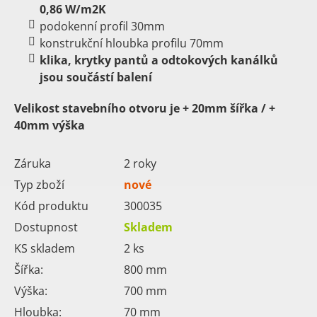
0,86 W/m2K
podokenní profil 30mm
konstrukční hloubka profilu 70mm
klika, krytky pantů a odtokových kanálků
jsou součástí balení
Velikost stavebního otvoru je + 20mm šířka / +
40mm výška
Záruka
2 roky
Typ zboží
nové
Kód produktu
300035
Dostupnost
Skladem
KS skladem
2
ks
Šířka:
800
mm
Výška:
700
mm
Hloubka:
70
mm