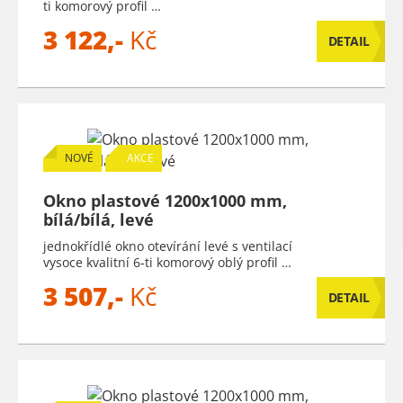
ti komorový profil …
3 122,-
Kč
DETAIL
NOVÉ
AKCE
Okno plastové 1200x1000 mm,
bílá/bílá, levé
jednokřídlé okno otevírání levé s ventilací
vysoce kvalitní 6-ti komorový oblý profil …
3 507,-
Kč
DETAIL