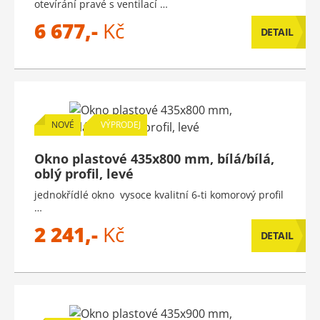
otevírání pravé s ventilací …
6 677,-
Kč
DETAIL
NOVÉ
VÝPRODEJ
Okno plastové 435x800 mm, bílá/bílá,
oblý profil, levé
jednokřídlé okno vysoce kvalitní 6-ti komorový profil
…
2 241,-
Kč
DETAIL