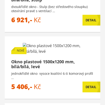
dvoukřídlé okno - štulp (bez středového sloupku)
otevírání pravé s ventilací …
6 921,-
Kč
DETAIL
NOVÉ
Okno plastové 1500x1200 mm,
bílá/bílá, levé
jednokřídlé okno vysoce kvalitní 6-ti komorový profil
…
5 406,-
Kč
DETAIL