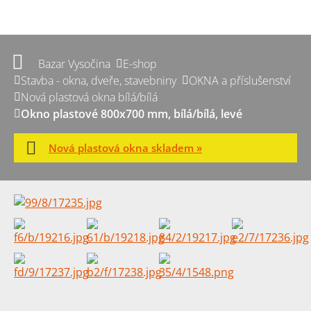
Bazar Vysočina
E-shop
Stavba - okna, dveře, stavebniny
OKNA a příslušenství
Nová plastová okna bílá/bílá
Okno plastové 800x700 mm, bílá/bílá, levé
Nová plastová okna skladem »