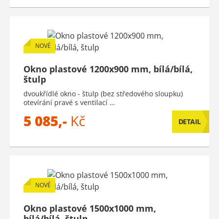
NOVÉ
Okno plastové 1200x900 mm, bílá/bílá,
štulp
dvoukřídlé okno - štulp (bez středového sloupku)
otevírání pravé s ventilací …
5 085,-
Kč
DETAIL
NOVÉ
Okno plastové 1500x1000 mm,
bílá/bílá, štulp