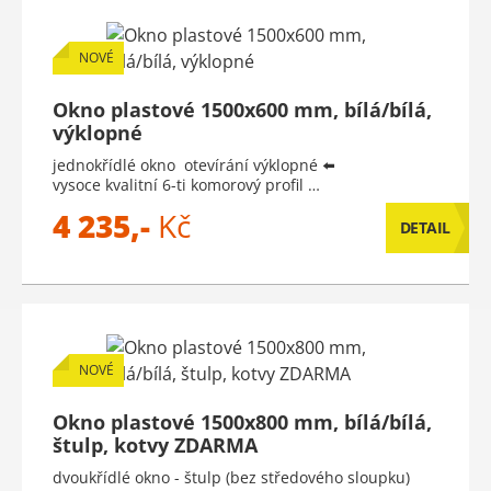
NOVÉ
Okno plastové 1500x600 mm, bílá/bílá,
výklopné
jednokřídlé okno otevírání výklopné ⬅️
vysoce kvalitní 6-ti komorový profil …
4 235,-
Kč
DETAIL
NOVÉ
Okno plastové 1500x800 mm, bílá/bílá,
štulp, kotvy ZDARMA
dvoukřídlé okno - štulp (bez středového sloupku)