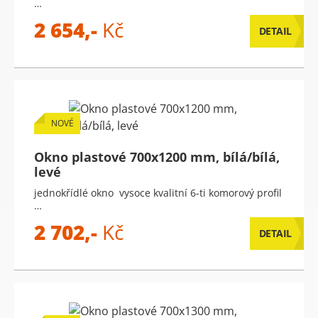
…
2 654,-
Kč
DETAIL
NOVÉ
Okno plastové 700x1200 mm, bílá/bílá,
levé
jednokřídlé okno vysoce kvalitní 6-ti komorový profil
…
2 702,-
Kč
DETAIL