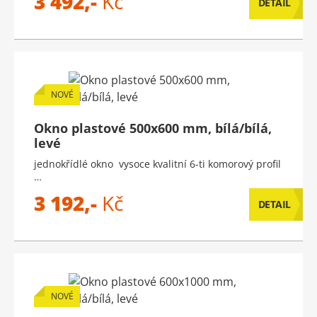
3 492,-
Kč
DETAIL
NOVÉ
Okno plastové 500x600 mm, bílá/bílá,
levé
jednokřídlé okno vysoce kvalitní 6-ti komorový profil
…
3 192,-
Kč
DETAIL
NOVÉ