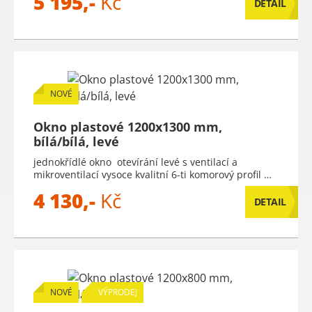
5 195,-
Kč
DETAIL
NOVÉ
Okno plastové 1200x1300 mm,
bílá/bílá, levé
jednokřídlé okno otevírání levé s ventilací a
mikroventilací vysoce kvalitní 6-ti komorový profil …
4 130,-
Kč
DETAIL
NOVÉ
VÝPRODEJ