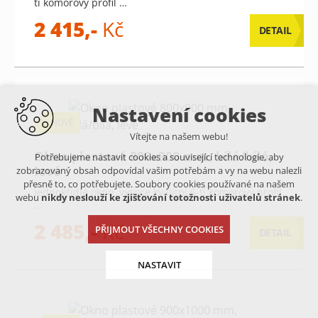
ti komorový profil …
2 415,-
Kč
DETAIL
Nastavení cookies
NOVÉ
Vítejte na našem webu!
Okno plastové 800x900 mm, bílá/bílá,
Potřebujeme nastavit cookies a související technologie, aby
levé
zobrazovaný obsah odpovídal vašim potřebám a vy na webu nalezli
přesně to, co potřebujete. Soubory cookies používané na našem
jednokřídlé okno vysoce kvalitní 6-ti komorový profil
webu
nikdy neslouží ke zjišťování totožnosti uživatelů stránek
.
…
2 485,-
Kč
PŘIJMOUT VŠECHNY COOKIES
DETAIL
NASTAVIT
Technická cookies