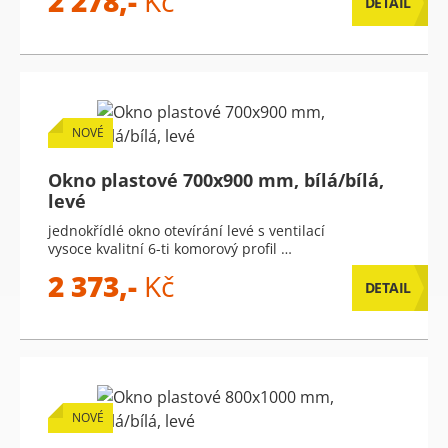
2 278,-
Kč
DETAIL
NOVÉ
Okno plastové 700x900 mm, bílá/bílá,
levé
jednokřídlé okno otevírání levé s ventilací
vysoce kvalitní 6-ti komorový profil …
2 373,-
Kč
DETAIL
NOVÉ