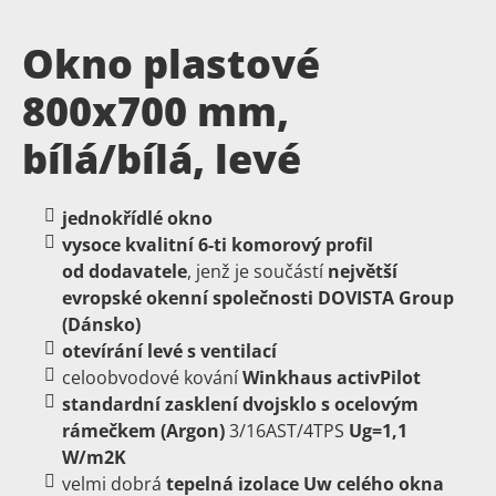
Okno plastové
800x700 mm,
bílá/bílá, levé
jednokřídlé okno
vysoce
kvalitní
6-ti
komorový
profil
od dodavatele
, jenž je součástí
největší
evropské okenní společnosti DOVISTA Group
(Dánsko)
otevírání levé s ventilací
celoobvodové kování
Winkhaus activPilot
standardní zasklení dvojsklo s ocelovým
rámečkem (Argon)
3/16AST/4TPS
Ug=1,1
W/m2K
velmi dobrá
tepelná izolace Uw celého okna