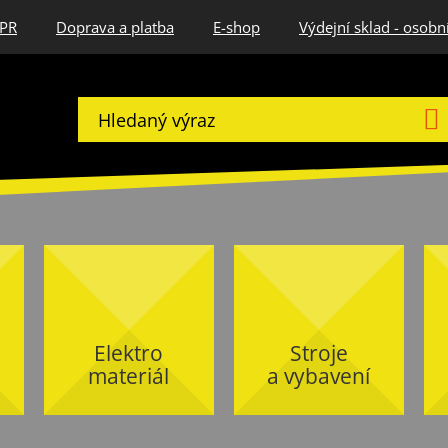
DPR
Doprava a platba
E-shop
Výdejní sklad - osobn
Elektro
Stroje
materiál
a vybavení