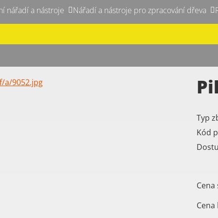
ní nářadí a nástroje
Nářadí a nástroje pro zpracování dřeva
Pi
Typ z
Kód p
Dost
Cena 
Cena 