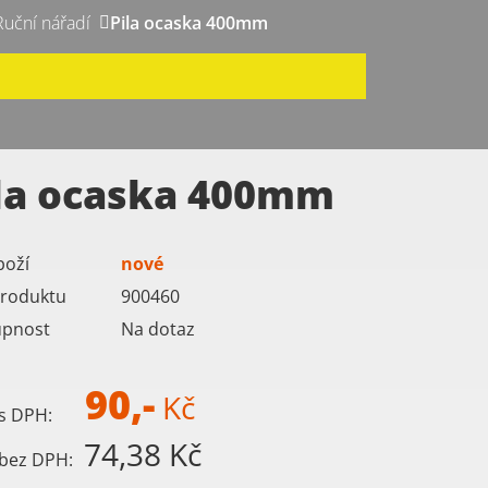
Ruční nářadí
Pila ocaska 400mm
la ocaska 400mm
boží
nové
roduktu
900460
upnost
Na dotaz
90,-
Kč
s DPH:
74,38 Kč
bez DPH: