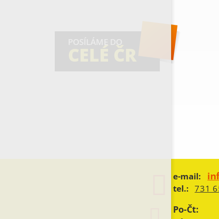
POSÍLÁME DO
CELÉ ČR
in
e-mail:
tel.:
731 6
Po-Čt: