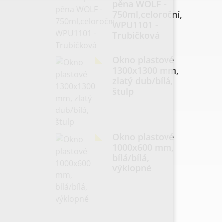
pěna WOLF -
750ml,celoroční,
WPU1101 -
Trubičková
Okno plastové
1300x1300 mm,
zlatý dub/bílá,
štulp
Okno plastové
1000x600 mm,
bílá/bílá,
výklopné