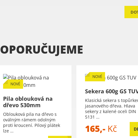
DO
OPORUČUJEME
NOVÉ
NOVÉ
Sekera 600g GS TU
Pila oblouková na
Klasická sekera s topůrk
dřevo 530mm
jasanového dřeva. Hlava
sekery z kalené oceli DIN
Oblouková pila na dřevo s
5131 …
oválným rámem odolným
proti kroucení. Pilový plátek
165,-
Kč
D
lze …