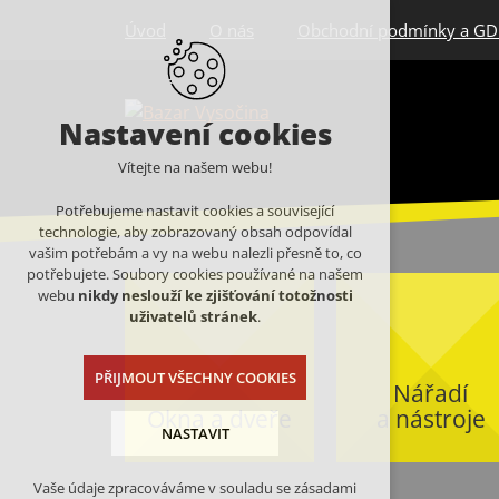
Úvod
O nás
Obchodní podmínky a G
Nastavení cookies
Vítejte na našem webu!
Potřebujeme nastavit cookies a související
technologie, aby zobrazovaný obsah odpovídal
vašim potřebám a vy na webu nalezli přesně to, co
potřebujete. Soubory cookies používané na našem
webu
nikdy neslouží ke zjišťování totožnosti
uživatelů stránek
.
PŘIJMOUT VŠECHNY COOKIES
Nářadí
Okna a dveře
a nástroje
NASTAVIT
Vaše údaje zpracováváme v souladu se zásadami