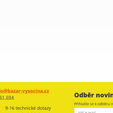
fo@bazar-vysocina.cz
Odběr novi
51 034
Přihlašte se k odběru n
9-16 technické dotazy