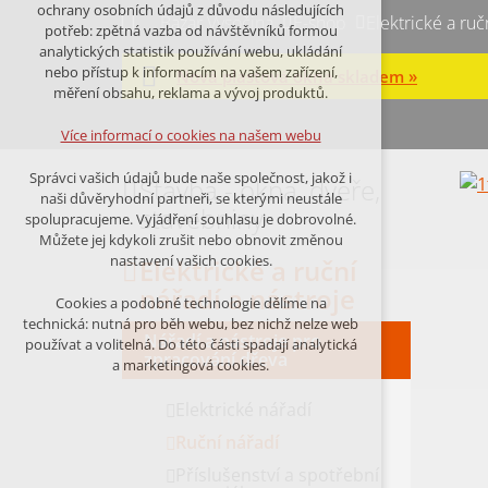
Technická cookies
ochrany osobních údajů z důvodu následujících
Bazar Vysočina
E-shop
Elektrické a ruč
nutná pro provozování webu
potřeb: zpětná vazba od návštěvníků formou
udržení kontextu stránek (session):
analytických statistik používání webu, ukládání
případná přihlášení, volby jazyka, apod.
nebo přístup k informacím na vašem zařízení,
Nová plastová okna skladem »
měření obsahu, reklama a vývoj produktů.
Volitelná cookies
analytická pro anonymizované
Více informací o cookies na našem webu
vyhodnocení návštěvnosti
marketingová cookies (Google,Facebook)
Správci vašich údajů bude naše společnost, jakož i
Stavba - okna, dveře,
naši důvěryhodní partneři, se kterými neustále
Více informací o cookies na našem webu
stavebniny
spolupracujeme. Vyjádření souhlasu je dobrovolné.
Můžete jej kdykoli zrušit nebo obnovit změnou
nastavení vašich cookies.
Elektrické a ruční
PŘIJMOUT VŠECHNY COOKIES
nářadí a nástroje
Cookies a podobné technologie dělíme na
technická: nutná pro běh webu, bez nichž nelze web
Nářadí a nástroje pro
ODMÍTNOUT VŠE
používat a volitelná. Do této části spadají analytická
zpracování dřeva
a marketingová cookies.
Elektrické nářadí
Ruční nářadí
Příslušenství a spotřební