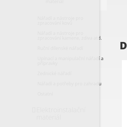
materiál
Nářadí a nástroje pro
zpracování kovů
Nářadí a nástroje pro
zpracování kamene, zdiva atd.
D
Ruční dílenské nářadí
Upínací a manipulační nářadí a
přípravky
Zednické nářadí
Nářadí a potřeby pro zahradu
Ostatní
Elektroinstalační
materiál