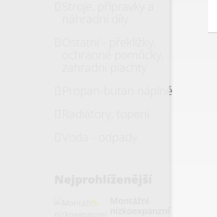
Stroje, přípravky a
náhradní díly
Ostatní - překližky,
ochranné pomůcky,
zahradní plachty
Propan-butan náplně
Radiátory, topení
Voda - odpady
Nejprohlíženější
Montážní
nízkoexpanzní