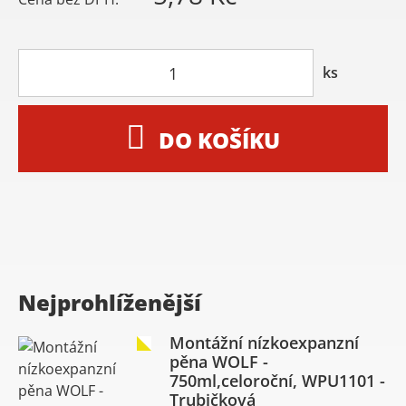
ks
DO KOŠÍKU
Nejprohlíženější
Montážní nízkoexpanzní
pěna WOLF -
750ml,celoroční, WPU1101 -
Trubičková