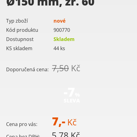
Ø150 mm, zr. 60
Typ zboží
nové
Kód produktu
900770
Dostupnost
Skladem
KS skladem
44
ks
7,50
Kč
Doporučená cena:
-7
%
SLEVA
7,-
Kč
Cena pro vás:
5,78 Kč
Cena bez DPH: