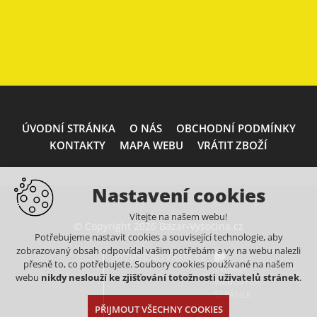
ÚVODNÍ STRÁNKA
O NÁS
OBCHODNÍ PODMÍNKY
KONTAKTY
MAPA WEBU
VRÁTIT ZBOŽÍ
Nastavení cookies
Vítejte na našem webu!
© Copyright 2026 Bazar-Vysocina.cz
Potřebujeme nastavit cookies a související technologie, aby
zobrazovaný obsah odpovídal vašim potřebám a vy na webu nalezli
VYTVOŘENO V XART.CZ
přesně to, co potřebujete. Soubory cookies používané na našem
webu
nikdy neslouží ke zjišťování totožnosti uživatelů stránek
.
PŘIJMOUT VŠECHNY COOKIES