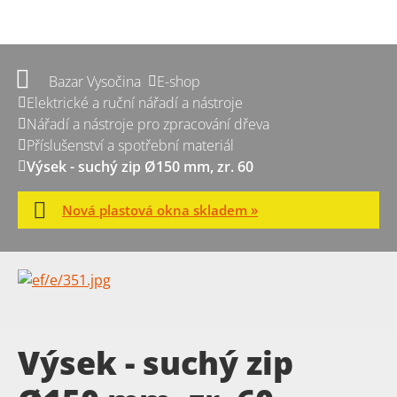
Bazar Vysočina
E-shop
Elektrické a ruční nářadí a nástroje
Nářadí a nástroje pro zpracování dřeva
Příslušenství a spotřební materiál
Výsek - suchý zip Ø150 mm, zr. 60
Nová plastová okna skladem »
Výsek - suchý zip