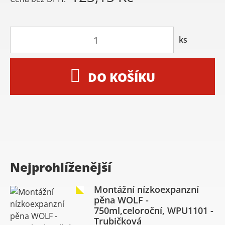
ks
DO KOŠÍKU
Nejprohlíženější
Montážní nízkoexpanzní
pěna WOLF -
750ml,celoroční, WPU1101 -
Trubičková