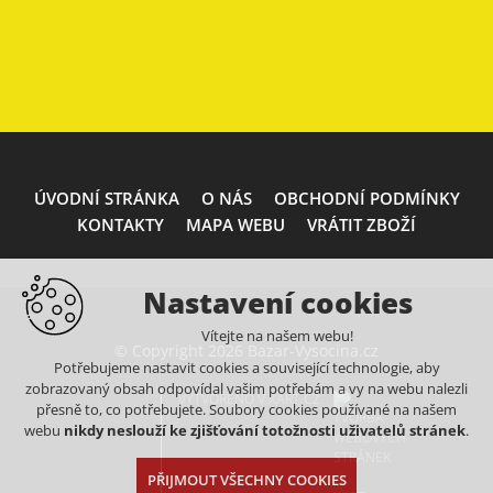
ÚVODNÍ STRÁNKA
O NÁS
OBCHODNÍ PODMÍNKY
KONTAKTY
MAPA WEBU
VRÁTIT ZBOŽÍ
Nastavení cookies
Vítejte na našem webu!
© Copyright 2026 Bazar-Vysocina.cz
Potřebujeme nastavit cookies a související technologie, aby
zobrazovaný obsah odpovídal vašim potřebám a vy na webu nalezli
VYTVOŘENO V XART.CZ
přesně to, co potřebujete. Soubory cookies používané na našem
webu
nikdy neslouží ke zjišťování totožnosti uživatelů stránek
.
PŘIJMOUT VŠECHNY COOKIES