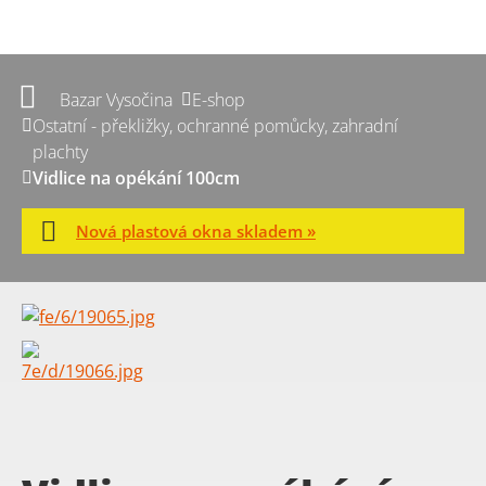
Bazar Vysočina
E-shop
Ostatní - překližky, ochranné pomůcky, zahradní
plachty
Vidlice na opékání 100cm
Nová plastová okna skladem »