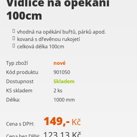
Vidlice na opékání
100cm
vhodná na opékání buřtů, párků apod.
kovaná s dřevěnou rukojetí
celková délka 100cm
Typ zboží
nové
Kód produktu
901050
Dostupnost
Skladem
KS skladem
2
ks
Délka:
1000
mm
149,-
Kč
Cena s DPH:
123,13 Kč
Cena bez DPH: