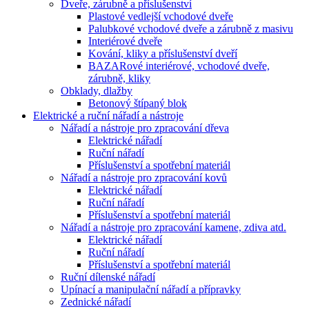
Dveře, zárubně a příslušenství
Plastové vedlejší vchodové dveře
Palubkové vchodové dveře a zárubně z masivu
Interiérové dveře
Kování, kliky a příslušenství dveří
BAZARové interiérové, vchodové dveře,
zárubně, kliky
Obklady, dlažby
Betonový štípaný blok
Elektrické a ruční nářadí a nástroje
Nářadí a nástroje pro zpracování dřeva
Elektrické nářadí
Ruční nářadí
Příslušenství a spotřební materiál
Nářadí a nástroje pro zpracování kovů
Elektrické nářadí
Ruční nářadí
Příslušenství a spotřební materiál
Nářadí a nástroje pro zpracování kamene, zdiva atd.
Elektrické nářadí
Ruční nářadí
Příslušenství a spotřební materiál
Ruční dílenské nářadí
Upínací a manipulační nářadí a přípravky
Zednické nářadí