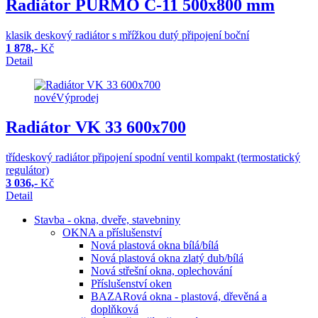
Radiátor PURMO C-11 500x800 mm
klasik deskový radiátor s mřížkou dutý připojení boční
1 878,-
Kč
Detail
nové
Výprodej
Radiátor VK 33 600x700
třídeskový radiátor připojení spodní ventil kompakt (termostatický
regulátor)
3 036,-
Kč
Detail
Stavba - okna, dveře, stavebniny
OKNA a příslušenství
Nová plastová okna bílá/bílá
Nová plastová okna zlatý dub/bílá
Nová střešní okna, oplechování
Příslušenství oken
BAZARová okna - plastová, dřevěná a
doplňková