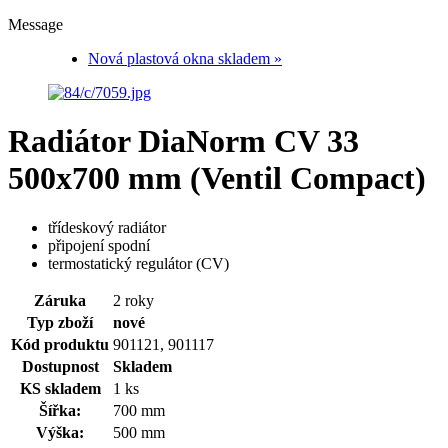
Message
Nová plastová okna skladem »
Radiátor DiaNorm CV 33
500x700 mm (Ventil Compact)
třídeskový radiátor
připojení spodní
termostatický regulátor (CV)
Záruka
2 roky
Typ zboží
nové
Kód produktu
901121, 901117
Dostupnost
Skladem
KS skladem
1
ks
Šířka:
700
mm
Výška:
500
mm