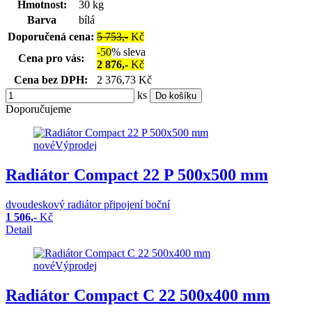
Hmotnost:
30
kg
Barva
bílá
Doporučená cena:
5 753,-
Kč
-50
%
sleva
Cena pro vás:
2 876,-
Kč
Cena bez DPH:
2 376,73 Kč
ks
Do košíku
Doporučujeme
nové
Výprodej
Radiátor Compact 22 P 500x500 mm
dvoudeskový radiátor připojení boční
1 506,-
Kč
Detail
nové
Výprodej
Radiátor Compact C 22 500x400 mm