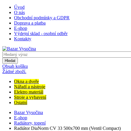
Úvod
O nás
Obchodní podmínky a GDPR
Doprava a platba
E-shop
Výdejní sklad - osobní odběr
Kontakty
Hledat
Obsah košíku
Žádné zboží.
Okna a dveře
Nářadí a nástroje
Elektro materiál
Stroje a vybavení
Ostatní
Bazar Vysočina
E-shop
Radiátory, topení
Radiátor DiaNorm CV 33 500x700 mm (Ventil Compact)