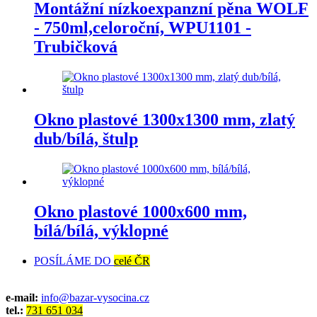
Montážní nízkoexpanzní pěna WOLF
- 750ml,celoroční, WPU1101 -
Trubičková
Okno plastové 1300x1300 mm, zlatý
dub/bílá, štulp
Okno plastové 1000x600 mm,
bílá/bílá, výklopné
POSÍLÁME DO
celé ČR
e-mail:
info@bazar-vysocina.cz
tel.:
731 651 034