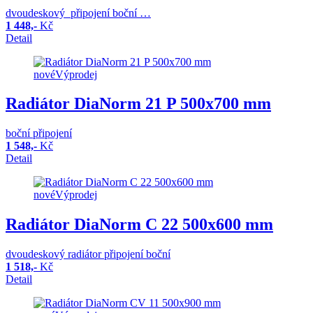
dvoudeskový připojení boční …
1 448,-
Kč
Detail
nové
Výprodej
Radiátor DiaNorm 21 P 500x700 mm
boční připojení
1 548,-
Kč
Detail
nové
Výprodej
Radiátor DiaNorm C 22 500x600 mm
dvoudeskový radiátor připojení boční
1 518,-
Kč
Detail