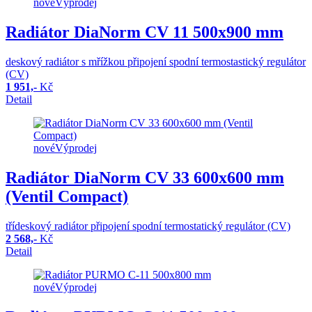
nové
Výprodej
Radiátor DiaNorm CV 11 500x900 mm
deskový radiátor s mřížkou připojení spodní termostastický regulátor
(CV)
1 951,-
Kč
Detail
nové
Výprodej
Radiátor DiaNorm CV 33 600x600 mm
(Ventil Compact)
třídeskový radiátor připojení spodní termostatický regulátor (CV)
2 568,-
Kč
Detail
nové
Výprodej