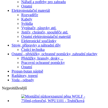
Nářadí a potřeby pro zahradu
Ostatní
Elektroinstalační materiál
Rozvaděče
Kabely
Svítidla
Vypínače, zásuvky atd.
Jističe, chrániče, spouštěče atd.
Ostatní elektroinstalační materiál
Elektronické součástky
Stroje, přípravky a náhradní díly
Čistící technika
Ostatní - překližky, ochranné pomůcky, zahradní plachty
Překližky, hranoly, desky, ..
Pracovní ochranné pomůcky
Ostatní
Propan-butan náplně
Radiátory, topení
Voda - odpady
Nejprohlíženější