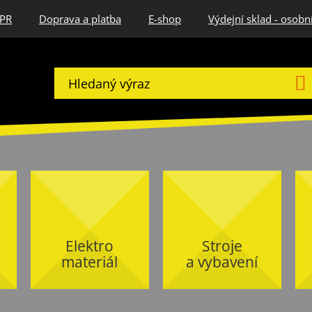
DPR
Doprava a platba
E-shop
Výdejní sklad - osobn
Elektro
Stroje
materiál
a vybavení