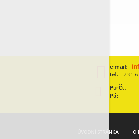
in
e-mail:
tel.:
731 6
Po-Čt:
Pá:
ÚVODNÍ STRÁNKA
O 