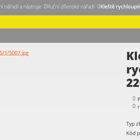
ní nářadí a nástroje
Ruční dílenské nářadí
Kleště rychloup
Kl
ry
2
P
Typ z
Kód p