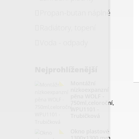
Propan-butan náplně
Radiátory, topení
Voda - odpady
Nejprohlíženější
Montážní
nízkoexpanzní
pěna WOLF -
750ml,celoroční,
WPU1101 -
Trubičková
Okno plastové
1300x1300 mm,