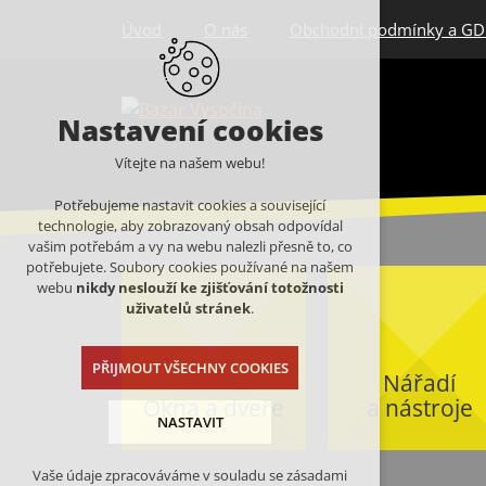
Úvod
O nás
Obchodní podmínky a G
Nastavení cookies
Vítejte na našem webu!
Potřebujeme nastavit cookies a související
technologie, aby zobrazovaný obsah odpovídal
vašim potřebám a vy na webu nalezli přesně to, co
potřebujete. Soubory cookies používané na našem
webu
nikdy neslouží ke zjišťování totožnosti
uživatelů stránek
.
PŘIJMOUT VŠECHNY COOKIES
Nářadí
Okna a dveře
a nástroje
NASTAVIT
Vaše údaje zpracováváme v souladu se zásadami