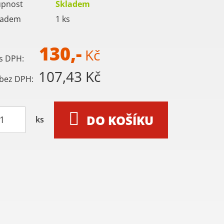
upnost
Skladem
ladem
1
ks
130,-
Kč
s DPH:
107,43 Kč
bez DPH:
DO KOŠÍKU
ks