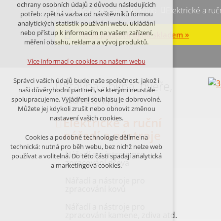
Technická cookies
ochrany osobních údajů z důvodu následujících
Bazar Vysočina
E-shop
Elektrické a ruč
nutná pro provozování webu
potřeb: zpětná vazba od návštěvníků formou
udržení kontextu stránek (session):
analytických statistik používání webu, ukládání
případná přihlášení, volby jazyka, apod.
nebo přístup k informacím na vašem zařízení,
Nová plastová okna skladem »
měření obsahu, reklama a vývoj produktů.
Volitelná cookies
analytická pro anonymizované
Více informací o cookies na našem webu
vyhodnocení návštěvnosti
marketingová cookies (Google,Facebook)
Správci vašich údajů bude naše společnost, jakož i
Stavba - okna, dveře,
naši důvěryhodní partneři, se kterými neustále
Více informací o cookies na našem webu
stavebniny
spolupracujeme. Vyjádření souhlasu je dobrovolné.
Můžete jej kdykoli zrušit nebo obnovit změnou
nastavení vašich cookies.
Elektrické a ruční
PŘIJMOUT VŠECHNY COOKIES
nářadí a nástroje
Cookies a podobné technologie dělíme na
technická: nutná pro běh webu, bez nichž nelze web
Nářadí a nástroje pro
ODMÍTNOUT VŠE
používat a volitelná. Do této části spadají analytická
zpracování dřeva
a marketingová cookies.
Nářadí a nástroje pro
zpracování kovů
Nářadí a nástroje pro
zpracování kamene, zdiva atd.