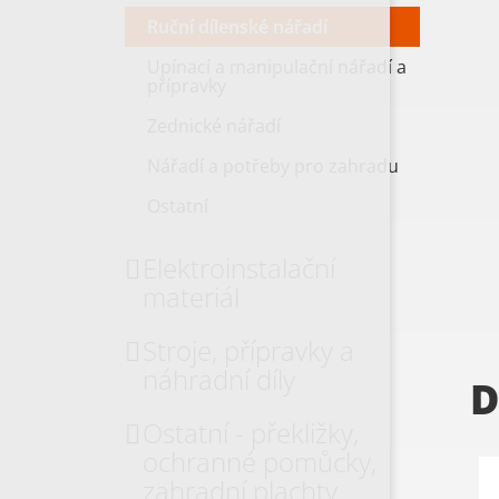
Ruční dílenské nářadí
Upínací a manipulační nářadí a
přípravky
Zednické nářadí
Nářadí a potřeby pro zahradu
Ostatní
Elektroinstalační
materiál
Stroje, přípravky a
náhradní díly
D
Ostatní - překližky,
ochranné pomůcky,
zahradní plachty