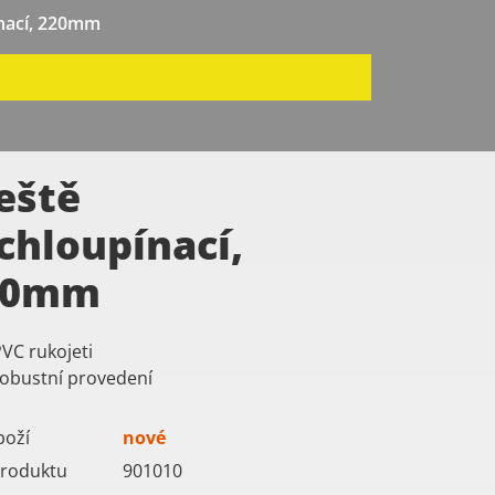
ínací, 220mm
eště
chloupínací,
20mm
VC rukojeti
robustní provedení
boží
nové
roduktu
901010