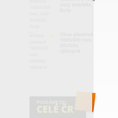
zlatý dub/bílá,
štulp
Okno plastové
1000x600 mm,
bílá/bílá,
výklopné
POSÍLÁME DO
CELÉ ČR