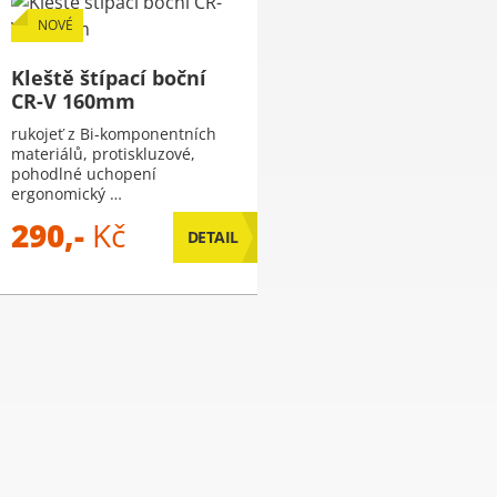
NOVÉ
Kleště štípací boční
CR-V 160mm
rukojeť z Bi-komponentních
materiálů, protiskluzové,
pohodlné uchopení
ergonomický …
290,-
Kč
DETAIL