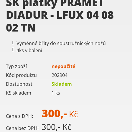
SK plátky PRAMET
DIADUR - LFUX 04 08
02 TN
Výměnné břity do soustružnických nožů
4ks v balení
Typ zboží
nepoužité
Kód produktu
202904
Dostupnost
Skladem
KS skladem
1
ks
300,-
Kč
Cena s DPH:
300,- Kč
Cena bez DPH: