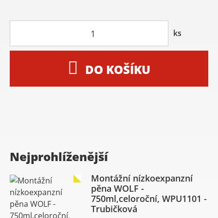
ks
DO KOŠÍKU
Nejprohlíženější
Montážní nízkoexpanzní
pěna WOLF -
750ml,celoroční, WPU1101 -
Trubičková