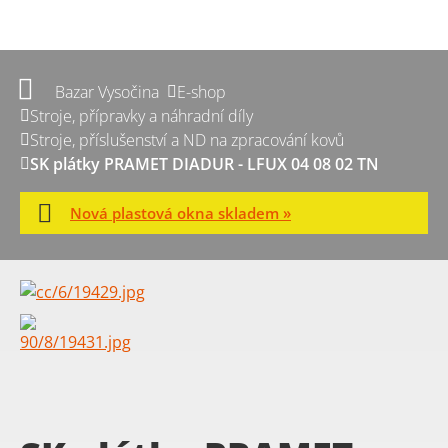
Bazar Vysočina
E-shop
Stroje, přípravky a náhradní díly
Stroje, příslušenství a ND na zpracování kovů
SK plátky PRAMET DIADUR - LFUX 04 08 02 TN
Nová plastová okna skladem »