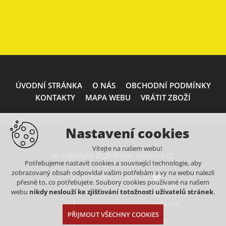
ÚVODNÍ STRÁNKA
O NÁS
OBCHODNÍ PODMÍNKY
KONTAKTY
MAPA WEBU
VRÁTIT ZBOŽÍ
Nastavení cookies
Vítejte na našem webu!
© Copyright 2026 Bazar-Vysocina.cz
Potřebujeme nastavit cookies a související technologie, aby
zobrazovaný obsah odpovídal vašim potřebám a vy na webu nalezli
VYTVOŘENO V XART.CZ
přesně to, co potřebujete. Soubory cookies používané na našem
webu
nikdy neslouží ke zjišťování totožnosti uživatelů stránek
.
PŘIJMOUT VŠECHNY COOKIES