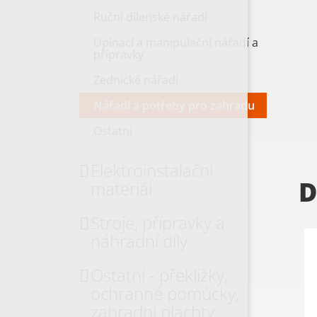
Ruční dílenské nářadí
Upínací a manipulační nářadí a
přípravky
Zednické nářadí
Nářadí a potřeby pro zahradu
Ostatní
Elektroinstalační
D
materiál
Stroje, přípravky a
náhradní díly
Ostatní - překližky,
ochranné pomůcky,
zahradní plachty