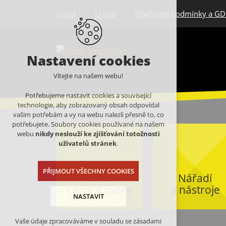
Úvod
O nás
Obchodní podmínky a G
Nastavení cookies
Vítejte na našem webu!
Potřebujeme nastavit cookies a související
technologie, aby zobrazovaný obsah odpovídal
vašim potřebám a vy na webu nalezli přesně to, co
potřebujete. Soubory cookies používané na našem
webu
nikdy neslouží ke zjišťování totožnosti
uživatelů stránek
.
PŘIJMOUT VŠECHNY COOKIES
Nářadí
Okna a dveře
a nástroje
NASTAVIT
Vaše údaje zpracováváme v souladu se zásadami