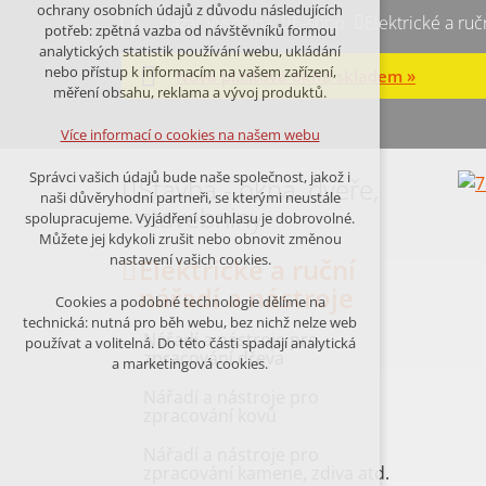
Technická cookies
ochrany osobních údajů z důvodu následujících
Bazar Vysočina
E-shop
Elektrické a ruč
nutná pro provozování webu
potřeb: zpětná vazba od návštěvníků formou
udržení kontextu stránek (session):
analytických statistik používání webu, ukládání
případná přihlášení, volby jazyka, apod.
nebo přístup k informacím na vašem zařízení,
Nová plastová okna skladem »
měření obsahu, reklama a vývoj produktů.
Volitelná cookies
analytická pro anonymizované
Více informací o cookies na našem webu
vyhodnocení návštěvnosti
marketingová cookies (Google,Facebook)
Správci vašich údajů bude naše společnost, jakož i
Stavba - okna, dveře,
naši důvěryhodní partneři, se kterými neustále
Více informací o cookies na našem webu
stavebniny
spolupracujeme. Vyjádření souhlasu je dobrovolné.
Můžete jej kdykoli zrušit nebo obnovit změnou
nastavení vašich cookies.
Elektrické a ruční
PŘIJMOUT VŠECHNY COOKIES
nářadí a nástroje
Cookies a podobné technologie dělíme na
technická: nutná pro běh webu, bez nichž nelze web
Nářadí a nástroje pro
ODMÍTNOUT VŠE
používat a volitelná. Do této části spadají analytická
zpracování dřeva
a marketingová cookies.
Nářadí a nástroje pro
zpracování kovů
Nářadí a nástroje pro
zpracování kamene, zdiva atd.