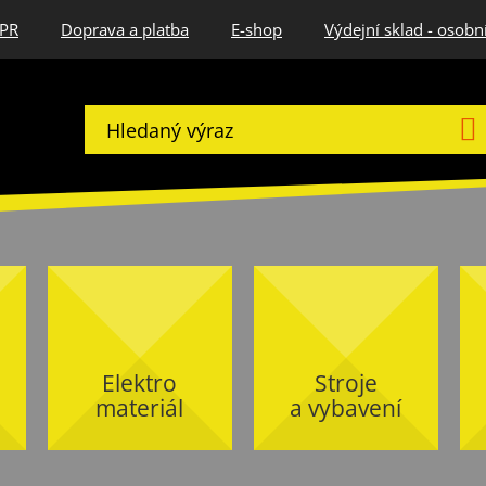
DPR
Doprava a platba
E-shop
Výdejní sklad - osobn
Elektro
Stroje
materiál
a vybavení