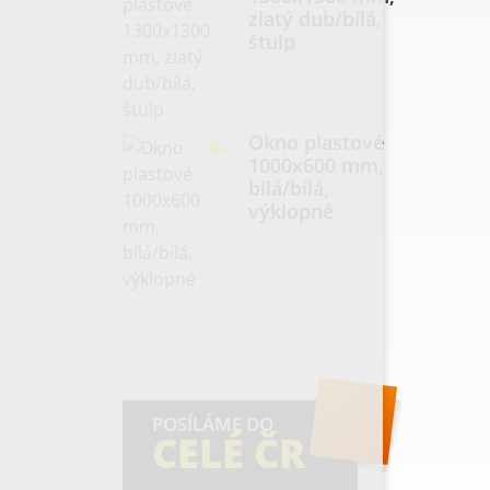
zlatý dub/bílá,
štulp
Okno plastové
1000x600 mm,
bílá/bílá,
výklopné
POSÍLÁME DO
CELÉ ČR