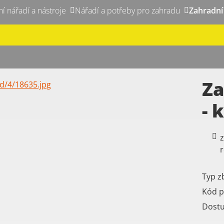
ní nářadí a nástroje
Nářadí a potřeby pro zahradu
Zahradní 
Za
- 
Typ z
Kód p
Dost