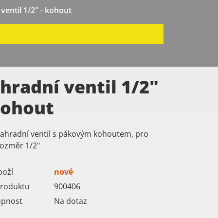
ventil 1/2" - kohout
hradní ventil 1/2"
kohout
zahradní ventil s pákovým kohoutem, pro
rozměr 1/2"
boží
nové
roduktu
900406
upnost
Na dotaz