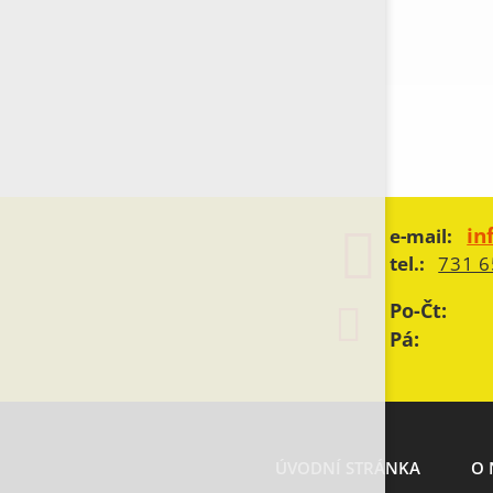
in
e-mail:
tel.:
731 6
Po-Čt:
Pá:
ÚVODNÍ STRÁNKA
O 