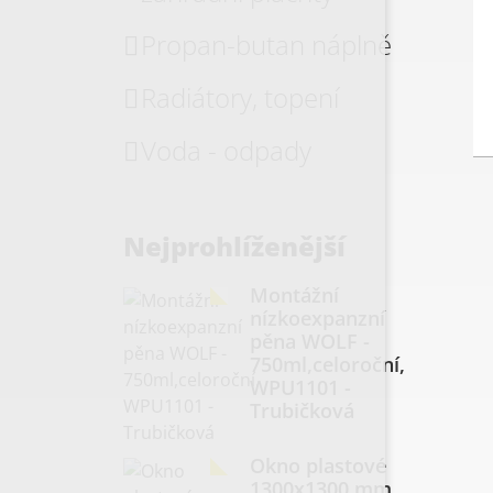
Propan-butan náplně
Radiátory, topení
Voda - odpady
Nejprohlíženější
Montážní
nízkoexpanzní
pěna WOLF -
750ml,celoroční,
WPU1101 -
Trubičková
Okno plastové
1300x1300 mm,