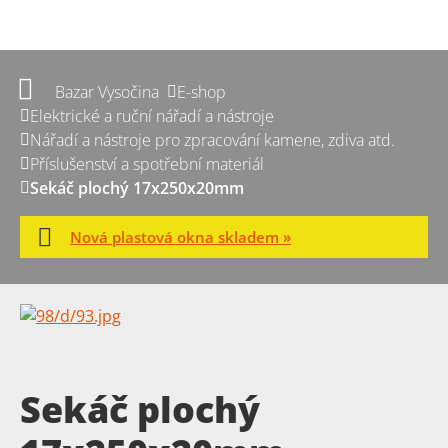
Bazar Vysočina
E-shop
Elektrické a ruční nářadí a nástroje
Nářadí a nástroje pro zpracování kamene, zdiva atd.
Příslušenství a spotřební materiál
Sekáč plochý 17x250x20mm
Nová plastová okna skladem »
Sekáč plochý