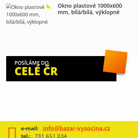
Okno plastové 1000x600
mm, bílá/bílá, výklopné
POSÍLÁME DO
CELÉ ČR
info@bazar-vysocina.cz
e-mail:
tel.:
731 651 034