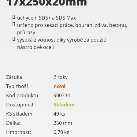
17x250x20mm
uchycení SDS+ a SDS Max
určeno pro sekací práce, bourání zdiva, betonu,
průrazy
vysoká životnost díky výrobě za použití
nástrojové oceli
Záruka
2 roky
Typ zboží
nové
Kód produktu
900334
Dostupnost
Skladem
KS skladem
49
ks
Délka:
250
mm
Hmotnost:
0,70
kg