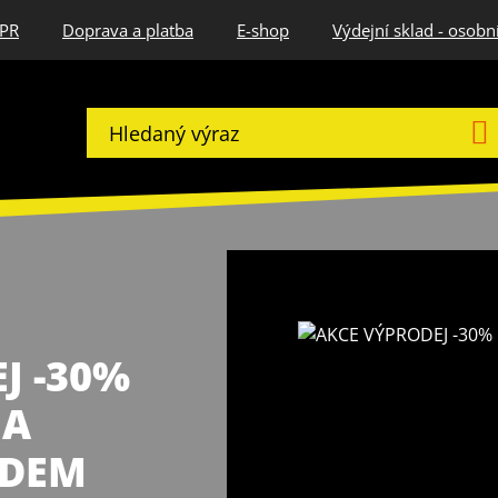
DPR
Doprava a platba
E-shop
Výdejní sklad - osobn
J -30%
NA
ADEM