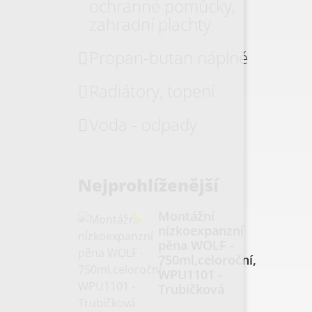
ochranné pomůcky,
zahradní plachty
Propan-butan náplně
Radiátory, topení
Voda - odpady
Nejprohlíženější
Montážní
nízkoexpanzní
pěna WOLF -
750ml,celoroční,
WPU1101 -
Trubičková