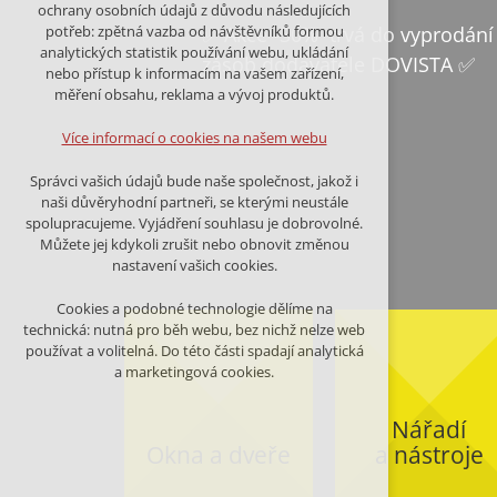
Technická cookies
ochrany osobních údajů z důvodu následujících
nutná pro provozování webu
✅ Akce -30% trvá do vyprodání
potřeb: zpětná vazba od návštěvníků formou
udržení kontextu stránek (session):
analytických statistik používání webu, ukládání
zásob dodavatele DOVISTA ✅
případná přihlášení, volby jazyka, apod.
nebo přístup k informacím na vašem zařízení,
měření obsahu, reklama a vývoj produktů.
Volitelná cookies
analytická pro anonymizované
Více informací o cookies na našem webu
vyhodnocení návštěvnosti
marketingová cookies (Google,Facebook)
Správci vašich údajů bude naše společnost, jakož i
naši důvěryhodní partneři, se kterými neustále
Více informací o cookies na našem webu
spolupracujeme. Vyjádření souhlasu je dobrovolné.
Můžete jej kdykoli zrušit nebo obnovit změnou
nastavení vašich cookies.
PŘIJMOUT VŠECHNY COOKIES
Cookies a podobné technologie dělíme na
technická: nutná pro běh webu, bez nichž nelze web
ODMÍTNOUT VŠE
používat a volitelná. Do této části spadají analytická
a marketingová cookies.
Nářadí
Okna a dveře
a nástroje