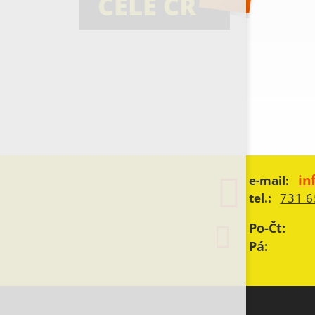
CELÉ ČR
in
e-mail:
tel.:
731 6
Po-Čt:
Pá: