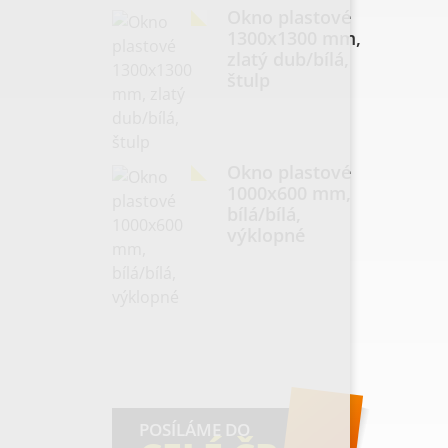
Okno plastové
1300x1300 mm,
zlatý dub/bílá,
štulp
Okno plastové
1000x600 mm,
bílá/bílá,
výklopné
POSÍLÁME DO