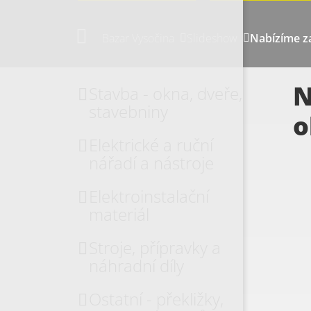
Bazar Vysočina
Slideshow
Nabízíme z
N
Stavba - okna, dveře,
stavebniny
o
Elektrické a ruční
nářadí a nástroje
Elektroinstalační
materiál
Stroje, přípravky a
náhradní díly
Ostatní - překližky,