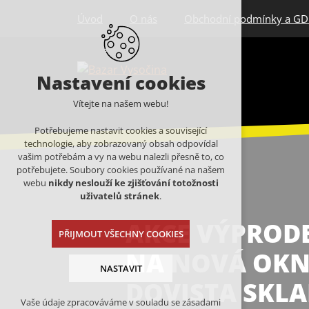
Úvod
O nás
Obchodní podmínky a G
Nastavení cookies
Vítejte na našem webu!
Potřebujeme nastavit cookies a související
technologie, aby zobrazovaný obsah odpovídal
vašim potřebám a vy na webu nalezli přesně to, co
potřebujete. Soubory cookies používané na našem
webu
nikdy neslouží ke zjišťování totožnosti
uživatelů stránek
.
AKCE VÝPRODE
PŘIJMOUT VŠECHNY COOKIES
NA NOVÁ OK
NASTAVIT
DOVISTA SKL
Vaše údaje zpracováváme v souladu se zásadami