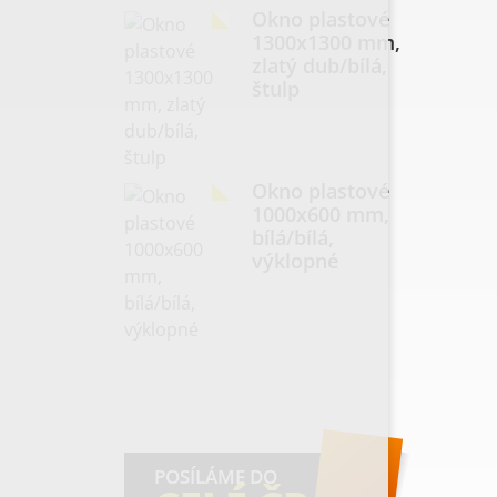
Okno plastové
1300x1300 mm,
zlatý dub/bílá,
štulp
Okno plastové
1000x600 mm,
bílá/bílá,
výklopné
POSÍLÁME DO