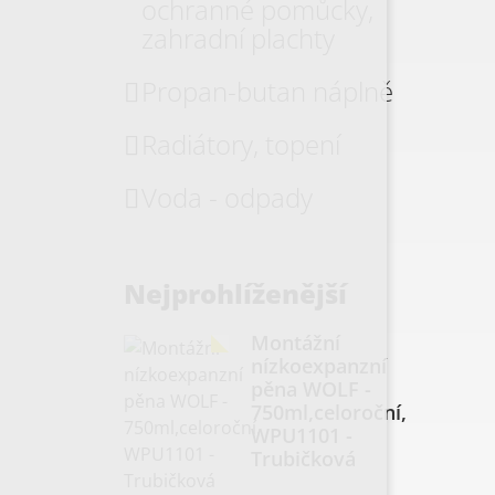
ochranné pomůcky,
zahradní plachty
Propan-butan náplně
Radiátory, topení
Voda - odpady
Nejprohlíženější
Montážní
nízkoexpanzní
pěna WOLF -
750ml,celoroční,
WPU1101 -
Trubičková