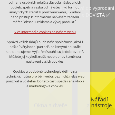
Technická cookies
ochrany osobních údajů z důvodu následujících
nutná pro provozování webu
✅ Akce -30% trvá do vyprodání
potřeb: zpětná vazba od návštěvníků formou
udržení kontextu stránek (session):
analytických statistik používání webu, ukládání
zásob dodavatele DOVISTA ✅
případná přihlášení, volby jazyka, apod.
nebo přístup k informacím na vašem zařízení,
měření obsahu, reklama a vývoj produktů.
Volitelná cookies
analytická pro anonymizované
Více informací o cookies na našem webu
vyhodnocení návštěvnosti
marketingová cookies (Google,Facebook)
Správci vašich údajů bude naše společnost, jakož i
naši důvěryhodní partneři, se kterými neustále
Více informací o cookies na našem webu
spolupracujeme. Vyjádření souhlasu je dobrovolné.
Můžete jej kdykoli zrušit nebo obnovit změnou
nastavení vašich cookies.
PŘIJMOUT VŠECHNY COOKIES
Cookies a podobné technologie dělíme na
technická: nutná pro běh webu, bez nichž nelze web
ODMÍTNOUT VŠE
používat a volitelná. Do této části spadají analytická
a marketingová cookies.
Nářadí
Okna a dveře
a nástroje