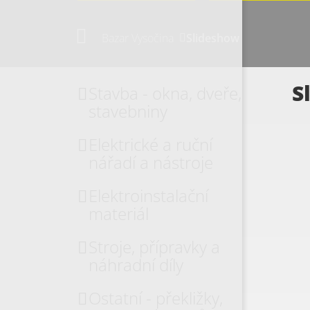
Bazar Vysočina
Slideshow
S
Stavba - okna, dveře,
stavebniny
Elektrické a ruční
nářadí a nástroje
Elektroinstalační
materiál
Stroje, přípravky a
náhradní díly
Ostatní - překližky,