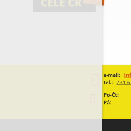
CELÉ ČR
in
e-mail:
tel.:
731 6
Po-Čt:
Pá: