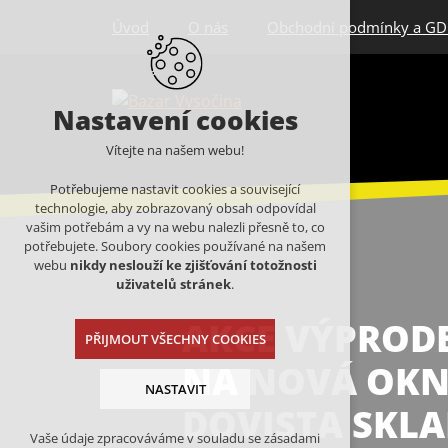
Úvod
O nás
Obchodní podmínky a G
Nastavení cookies
Vítejte na našem webu!
Potřebujeme nastavit cookies a související
technologie, aby zobrazovaný obsah odpovídal
vašim potřebám a vy na webu nalezli přesně to, co
potřebujete. Soubory cookies používané na našem
webu
nikdy neslouží ke zjišťování totožnosti
uživatelů stránek
.
AKCE VÝPRODE
PŘIJMOUT VŠECHNY COOKIES
NA NOVÁ OK
NASTAVIT
DOVISTA SKL
Vaše údaje zpracováváme v souladu se zásadami