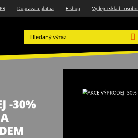
DPR
Doprava a platba
E-shop
Výdejní sklad - osobn
J -30%
NA
ADEM