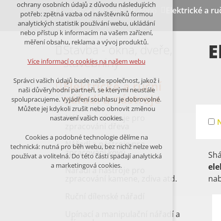
Technická cookies
ochrany osobních údajů z důvodu následujících
Bazar Vysočina
E-shop
Elektrické a ru
nutná pro provozování webu
potřeb: zpětná vazba od návštěvníků formou
udržení kontextu stránek (session):
analytických statistik používání webu, ukládání
případná přihlášení, volby jazyka, apod.
nebo přístup k informacím na vašem zařízení,
měření obsahu, reklama a vývoj produktů.
E
Stavba - okna, dveře,
Volitelná cookies
analytická pro anonymizované
stavebniny
Více informací o cookies na našem webu
vyhodnocení návštěvnosti
marketingová cookies (Google,Facebook)
Správci vašich údajů bude naše společnost, jakož i
Elektrické a ruční
naši důvěryhodní partneři, se kterými neustále
Více informací o cookies na našem webu
nářadí a nástroje
spolupracujeme. Vyjádření souhlasu je dobrovolné.
Můžete jej kdykoli zrušit nebo obnovit změnou
Nářadí a nástroje pro
nastavení vašich cookies.
zpracování dřeva
PŘIJMOUT VŠECHNY COOKIES
Cookies a podobné technologie dělíme na
Nářadí a nástroje pro
technická: nutná pro běh webu, bez nichž nelze web
zpracování kovů
Shá
ODMÍTNOUT VŠE
používat a volitelná. Do této části spadají analytická
a marketingová cookies.
ele
Nářadí a nástroje pro
zpracování kamene, zdiva atd.
nab
Ruční dílenské nářadí
Upínací a manipulační nářadí a