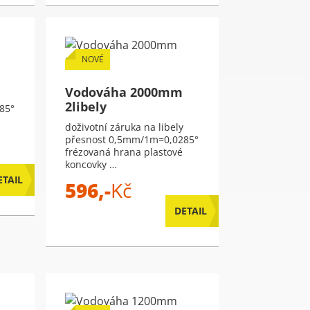
NOVÉ
Vodováha 2000mm
2libely
85°
doživotní záruka na libely
přesnost 0,5mm/1m=0,0285°
frézovaná hrana plastové
koncovky …
ETAIL
596,-
Kč
DETAIL