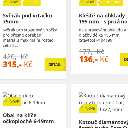
NOVÉ
AKCE
NOVÉ
NOVINKA
Svěrák pod vrtačku
Kleště na obklady
75mm
195 mm - s pružin
svěrák pro stojanové vrtačky
na upravování obkladů a
pro přesné obrábění
dlažby délka 195 mm
matriálu maximální rozteč
(Stavtool P104199)
čelistí …
177,- Kč
420,- Kč
136,-
Kč
D
315,-
Kč
DETAIL
NOVÉ
NOVÉ
Obal na klíče
očkoploché 6-19mm
Kotouč diamantov
řezný turbo Fast Cu