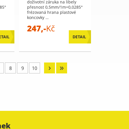
doživotní záruka na libely
85°
přesnost 0,5mm/1m=0,0285°
frézovaná hrana plastové
koncovky …
247,-
Kč
ETAIL
DETAIL
›
»
8
9
10
nek