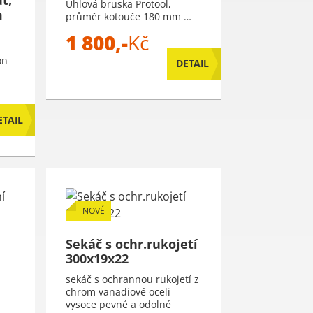
Úhlová bruska Protool,
m
průměr kotouče 180 mm …
1 800,-
Kč
on
DETAIL
ETAIL
NOVÉ
Sekáč s ochr.rukojetí
300x19x22
sekáč s ochrannou rukojetí z
chrom vanadiové oceli
vysoce pevné a odolné