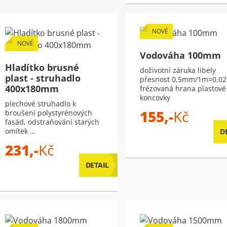
NOVÉ
NOVÉ
Vodováha 100mm
Hladítko brusné
doživotní záruka libely
plast - struhadlo
přesnost 0,5mm/1m=0,02
400x180mm
frézovaná hrana plastové
koncovky
plechové struhadlo k
155,-
Kč
broušení polystyrénových
fasád, odstraňování starých
omítek …
D
231,-
Kč
DETAIL