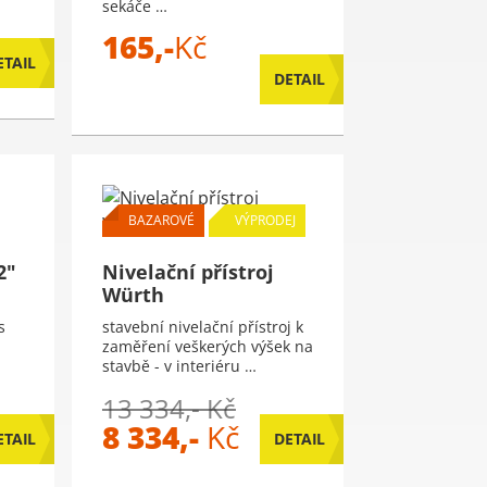
sekáče …
165,-
Kč
ETAIL
DETAIL
BAZAROVÉ
VÝPRODEJ
2"
Nivelační přístroj
Würth
s
stavební nivelační přístroj k
zaměření veškerých výšek na
stavbě - v interiéru …
13 334,- Kč
8 334,-
Kč
ETAIL
DETAIL