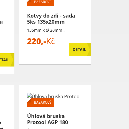
BAZAROVÉ
Kotvy do zdi - sada
ou
5ks 135x20mm
135mm x Ø 20mm …
220,-
Kč
DETAIL
ETAIL
BAZAROVÉ
Úhlová bruska
Protool AGP 180
ý
t,