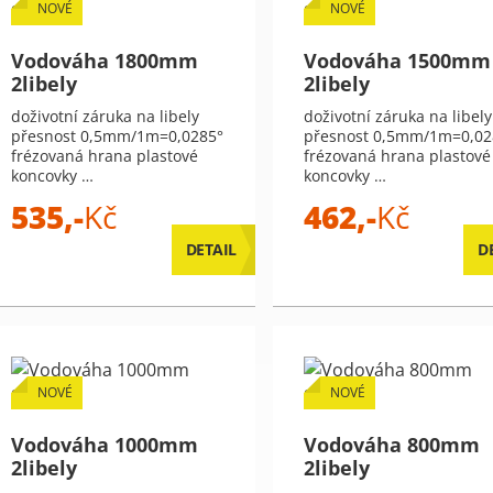
NOVÉ
NOVÉ
Vodováha 1800mm
Vodováha 1500mm
2libely
2libely
doživotní záruka na libely
doživotní záruka na libely
přesnost 0,5mm/1m=0,0285°
přesnost 0,5mm/1m=0,02
frézovaná hrana plastové
frézovaná hrana plastové
koncovky …
koncovky …
535,-
Kč
462,-
Kč
DETAIL
D
NOVÉ
NOVÉ
Vodováha 1000mm
Vodováha 800mm
2libely
2libely