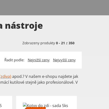
a nástroje
Zobrazeny produkty
0
-
21
z
350
Řadit podle:
Nejnižší ceny
Nejvyšší ceny
zdiva)
apod.? V našem e-shopu najdete jak
domácí kutilové stejně jako profesionálové. V