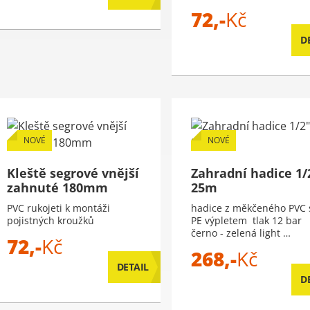
72,-
Kč
D
NOVÉ
NOVÉ
Kleště segrové vnější
Zahradní hadice 1/
zahnuté 180mm
25m
PVC rukojeti k montáži
hadice z měkčeného PVC 
pojistných kroužků
PE výpletem tlak 12 bar
černo - zelená light …
72,-
Kč
268,-
Kč
DETAIL
D