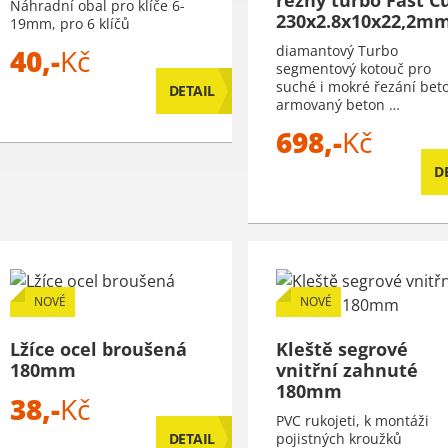
Náhradní obal pro klíče 6-
230x2.8x10x22,2m
19mm, pro 6 klíčů
diamantový Turbo
40,-
Kč
segmentový kotouč pro
suché i mokré řezání bet
DETAIL
armovaný beton …
698,-
Kč
D
NOVÉ
NOVÉ
Lžíce ocel broušená
Kleště segrové
180mm
vnitřní zahnuté
180mm
38,-
Kč
PVC rukojeti, k montáži
DETAIL
pojistných kroužků