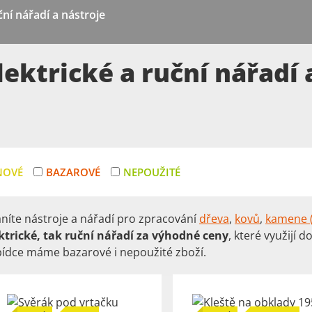
ční nářadí a nástroje
lektrické a ruční nářadí 
NOVÉ
BAZAROVÉ
NEPOUŽITÉ
níte nástroje a nářadí pro zpracování
dřeva
,
kovů
,
kamene (
ktrické, tak ruční nářadí za výhodné ceny
, které využijí 
ídce máme bazarové i nepoužité zboží.