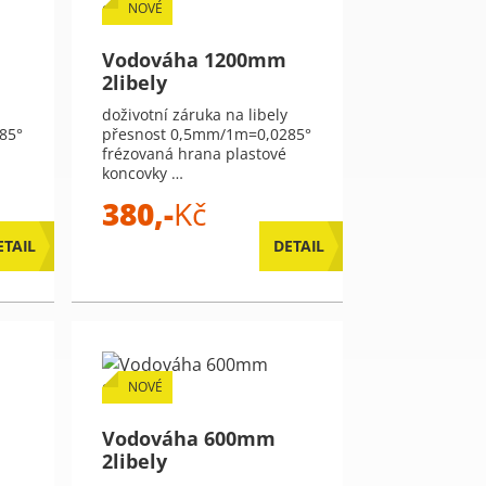
NOVÉ
Vodováha 1200mm
2libely
doživotní záruka na libely
85°
přesnost 0,5mm/1m=0,0285°
frézovaná hrana plastové
koncovky …
380,-
Kč
ETAIL
DETAIL
NOVÉ
Vodováha 600mm
2libely