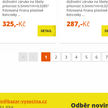
doživotní záruka na libely
doživotní záruka na libely
přesnost 0,5mm/1m=0,0285°
přesnost 0,5mm/1m=0,02
frézovaná hrana plastové
frézovaná hrana plastové
koncovky …
koncovky …
325,-
Kč
287,-
Kč
DETAIL
D
«
‹
1
2
3
4
5
6
7
fo@bazar-vysocina.cz
Odběr novi
51 034