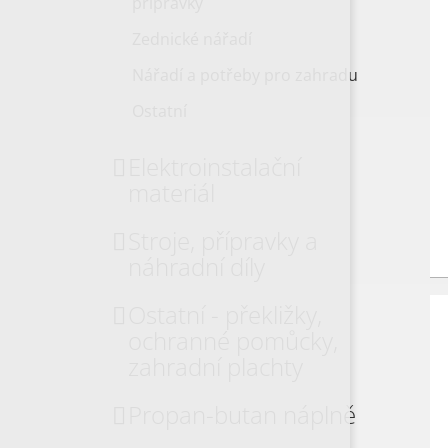
přípravky
Zednické nářadí
Nářadí a potřeby pro zahradu
Ostatní
Elektroinstalační
materiál
Stroje, přípravky a
náhradní díly
Ostatní - překližky,
ochranné pomůcky,
zahradní plachty
Propan-butan náplně