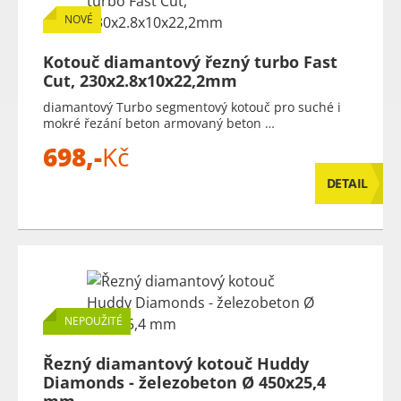
NOVÉ
Kotouč diamantový řezný turbo Fast
Cut, 230x2.8x10x22,2mm
diamantový Turbo segmentový kotouč pro suché i
mokré řezání beton armovaný beton …
698,-
Kč
DETAIL
NEPOUŽITÉ
Řezný diamantový kotouč Huddy
Diamonds - železobeton Ø 450x25,4