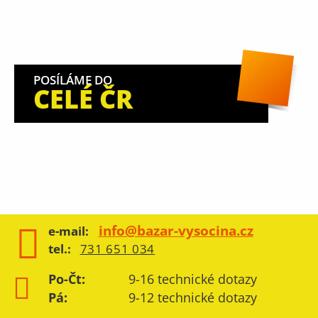
POSÍLÁME DO
CELÉ ČR
info@bazar-vysocina.cz
e-mail:
tel.:
731 651 034
Po-Čt:
9-16 technické dotazy
Pá:
9-12 technické dotazy