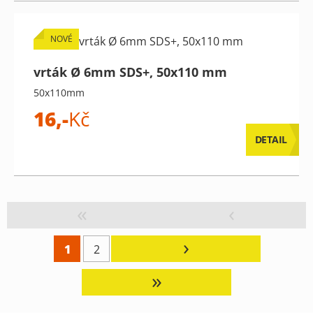
NOVÉ
vrták Ø 6mm SDS+, 50x110 mm
50x110mm
16,-
Kč
DETAIL
«
‹
›
1
2
»