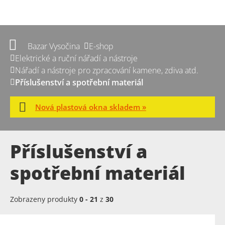
Bazar Vysočina
E-shop
Elektrické a ruční nářadí a nástroje
Nářadí a nástroje pro zpracování kamene, zdiva atd.
Příslušenství a spotřební materiál
Nová plastová okna skladem »
Příslušenství a
spotřební materiál
Zobrazeny produkty
0
-
21
z
30