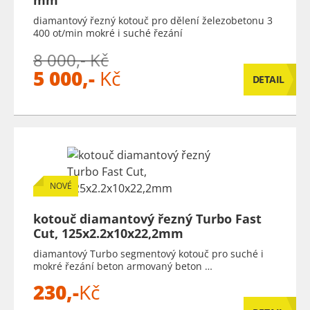
mm
diamantový řezný kotouč pro dělení železobetonu 3
400 ot/min mokré i suché řezání
8 000,- Kč
5 000,-
Kč
DETAIL
NOVÉ
kotouč diamantový řezný Turbo Fast
Cut, 125x2.2x10x22,2mm
diamantový Turbo segmentový kotouč pro suché i
mokré řezání beton armovaný beton …
230,-
Kč