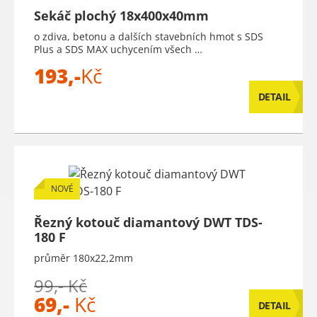
Sekáč plochý 18x400x40mm
o zdiva, betonu a dalších stavebních hmot s SDS
Plus a SDS MAX uchycením všech …
193,-
Kč
DETAIL
NOVÉ
Řezný kotouč diamantový DWT TDS-
180 F
průměr 180x22,2mm
99,- Kč
69,-
Kč
DETAIL