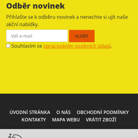
Odběr novinek
Přihlašte se k odběru novinek a nenechte si ujít naše
akční nabídky.
Souhlasím se
zpracováním osobních údajů
.
ÚVODNÍ STRÁNKA
O NÁS
OBCHODNÍ PODMÍNKY
KONTAKTY
MAPA WEBU
VRÁTIT ZBOŽÍ