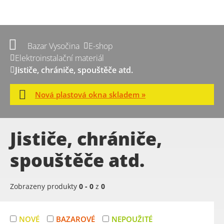
Bazar Vysočina
E-shop
Elektroinstalační materiál
Jističe, chrániče, spouštěče atd.
Nová plastová okna skladem »
Jističe, chrániče,
spouštěče atd.
Zobrazeny produkty
0
-
0
z
0
NOVÉ
BAZAROVÉ
NEPOUŽITÉ